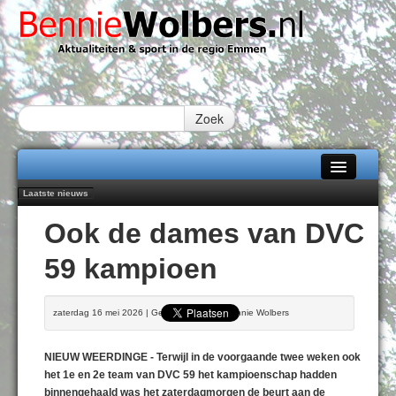
Zoek
Laatste nieuws
Home
Emmen wint op Open Dag overtuigend van Almere City
Ook de dames van DVC
Daan Lambers tekent eerste profcontract bij FC Emmen
Alle categorieën
Jubileumfeest 35 jaar De Amer
59 kampioen
Hunzeloopwandeltocht keert op 19 september 2026 terug naar Zuidlaren
Over Bennie Wolbers
102 kaarsen voor eeuwling Mieke Sijbom-Maatje
Adverteren
DONDERDAG 06 AUG 2026
zaterdag 16 mei 2026 | Geschreven door Bennie Wolbers
Contact / Tiplijn
NIEUW WEERDINGE - Terwijl in de voorgaande twee weken ook
Fotoboek
het 1e en 2e team van DVC 59 het kampioenschap hadden
binnengehaald was het zaterdagmorgen de beurt aan de