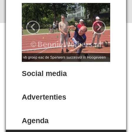
‹
›
vb groep eac de Sperwers succesvol in Hoogeveen
Social media
Advertenties
Agenda