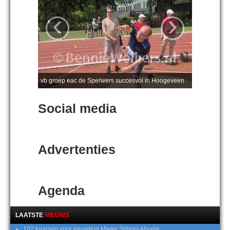
‹
›
vb groep eac de Sperwers succesvol in Hoogeveen
Social media
Advertenties
Agenda
LAATSTE
NIEUWS
102 kaarsen voor eeuwling Mieke Sijbom-Maatje