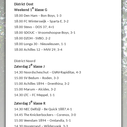
District Oost
e
Weekend 1
klasse G
18.00 Den Ham – Bon Boys, 1-3
18.00 FC Winterswijk – Sparta E, 3-2
18.00 Stevo – DOS 37, 4=1
18.00 SDOUC – Vroomshoopse Boys, 3-1
18.00 DZOH - SVBO, 2-2
18.00 Longa 30 - Nieuwleusen, 1-1
18.00 Achilles 12 – MVV 29, 3-4
District Noord
e
Zaterdag 2
klasse J
14.30 Noordscheschut – GVAV-Rapiditas, 4-3
15.00 SV Bedum – Roden, 3-3
15.00 Achilles 1894 – Drenthina, 3-2
15.00 Marum – Alcides, 3-2
14.30 LTC – FC Meppel, 1-1
e
Zaterdag 3
klasse R
14.30 NEC Delfzijl – Be Quick 1887,4-1
14.45 The Knickerbockers – Corenos, 3-0
15.00 Veendam 1894 – Omlandia, 5-1
14.30 Hoogezand – Wildervank, 3-3