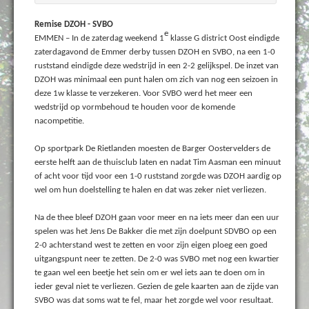
Remise DZOH - SVBO
e
EMMEN – In de zaterdag weekend 1
klasse G district Oost eindigde
zaterdagavond de Emmer derby tussen DZOH en SVBO, na een 1-0
ruststand eindigde deze wedstrijd in een 2-2 gelijkspel. De inzet van
DZOH was minimaal een punt halen om zich van nog een seizoen in
deze 1w klasse te verzekeren. Voor SVBO werd het meer een
wedstrijd op vormbehoud te houden voor de komende
nacompetitie.
Op sportpark De Rietlanden moesten de Barger Oostervelders de
eerste helft aan de thuisclub laten en nadat Tim Aasman een minuut
of acht voor tijd voor een 1-0 ruststand zorgde was DZOH aardig op
wel om hun doelstelling te halen en dat was zeker niet verliezen.
Na de thee bleef DZOH gaan voor meer en na iets meer dan een uur
spelen was het Jens De Bakker die met zijn doelpunt SDVBO op een
2-0 achterstand west te zetten en voor zijn eigen ploeg een goed
uitgangspunt neer te zetten. De 2-0 was SVBO met nog een kwartier
te gaan wel een beetje het sein om er wel iets aan te doen om in
ieder geval niet te verliezen. Gezien de gele kaarten aan de zijde van
SVBO was dat soms wat te fel, maar het zorgde wel voor resultaat.