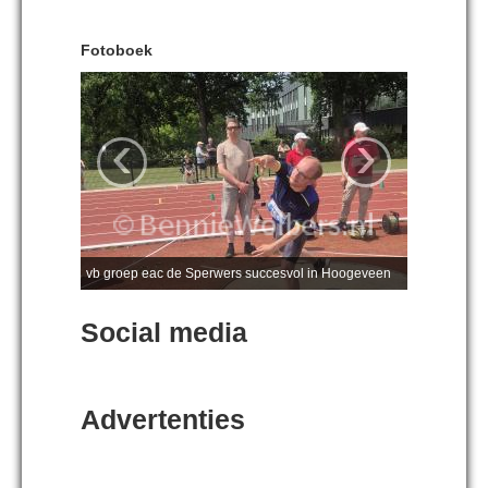
Fotoboek
‹
›
vb groep eac de Sperwers succesvol in Hoogeveen
Social media
Advertenties