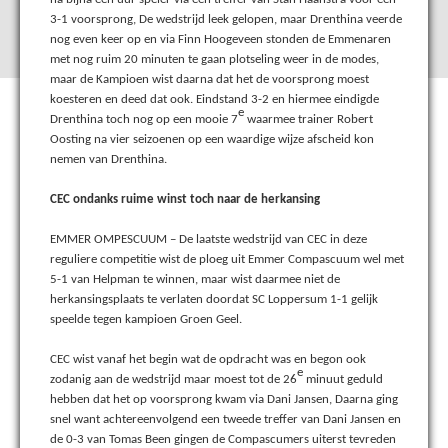
3-1 voorsprong, De wedstrijd leek gelopen, maar Drenthina veerde
nog even keer op en via Finn Hoogeveen stonden de Emmenaren
met nog ruim 20 minuten te gaan plotseling weer in de modes,
maar de Kampioen wist daarna dat het de voorsprong moest
koesteren en deed dat ook. Eindstand 3-2 en hiermee eindigde
e
Drenthina toch nog op een mooie 7
waarmee trainer Robert
Oosting na vier seizoenen op een waardige wijze afscheid kon
nemen van Drenthina.
CEC ondanks ruime winst toch naar de herkansing
EMMER OMPESCUUM – De laatste wedstrijd van CEC in deze
reguliere competitie wist de ploeg uit Emmer Compascuum wel met
5-1 van Helpman te winnen, maar wist daarmee niet de
herkansingsplaats te verlaten doordat SC Loppersum 1-1 gelijk
speelde tegen kampioen Groen Geel.
CEC wist vanaf het begin wat de opdracht was en begon ook
e
zodanig aan de wedstrijd maar moest tot de 26
minuut geduld
hebben dat het op voorsprong kwam via Dani Jansen, Daarna ging
snel want achtereenvolgend een tweede treffer van Dani Jansen en
de 0-3 van Tomas Been gingen de Compascumers uiterst tevreden