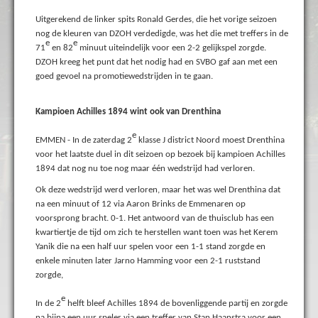
Uitgerekend de linker spits Ronald Gerdes, die het vorige seizoen
nog de kleuren van DZOH verdedigde, was het die met treffers in de
e
e
71
en 82
minuut uiteindelijk voor een 2-2 gelijkspel zorgde.
DZOH kreeg het punt dat het nodig had en SVBO gaf aan met een
goed gevoel na promotiewedstrijden in te gaan.
Kampioen Achilles 1894 wint ook van Drenthina
e
EMMEN - In de zaterdag 2
klasse J district Noord moest Drenthina
voor het laatste duel in dit seizoen op bezoek bij kampioen Achilles
1894 dat nog nu toe nog maar één wedstrijd had verloren.
Ok deze wedstrijd werd verloren, maar het was wel Drenthina dat
na een minuut of 12 via Aaron Brinks de Emmenaren op
voorsprong bracht. 0-1.
Het antwoord van de thuisclub has een
kwartiertje de tijd om zich te herstellen want toen was het Kerem
Yanik die na een half uur spelen voor een 1-1 stand zorgde en
enkele minuten later Jarno Hamming voor een 2-1 ruststand
zorgde,
e
In de 2
helft bleef Achilles 1894 de bovenliggende partij en zorgde
na bijna een uur speler via een treffer van Stan Haanstra voor een