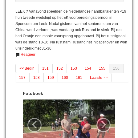
LEEK ? Vanavond speelden de Nederlandse handbaltalenten <19
hun tweede wedstrijd op het EK voorbereidingstoernooi in
Sportcentrum Leek. Nadat gisteren van het seniorenteam van
China werd verloren, was vandaag ook Rusland te sterk. Bij rust
had Oranje een mooie voorsprong opgebouwd. Bij het rustsignaal
was de stand 18-16. Na rust nam Rusland het initiatief over en won
uiteindelijk met 31-36.
Reageer!
<< Begin
151
152
153
154
155
156
157
158
159
160
161
Laatste >>
Fotoboek
‹
›