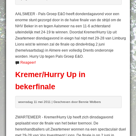
AALSMEER - Pals Groep E&O heeft donderdagavond voor een
enorme stunt gezorgd door in de halve finale van de strijd om de
NHV Beker in en tegen Aalsmeer na een 11-6 achterstand
uiteindelijk met 24-19 te winnen. Doordat Kremer/Hurry Up uit
Zwartemeer disndagavond in eiegn hal nipt met 29-28 van Limburg
Lions wist te winnen zal de finale op dinde4rdag 2 juni
(hemelvaartsdag) in Almere een volledig Drents onderonsje
worden. Hurry Up tegen Pals Groep E&O.
Reageer!
Kremer/Hurry Up in
bekerfinale
woensdag 11 mei 2011 | Geschreven door Bennie Wolbers
ZWARTEMEER - Kremer/Hurry Up heeft zich dinsdagavond
geplaatst voor de finale van het beker toernooi. De
herenhandballers uit Zwartemeer wonnen na een spectaculair duel
met 29-28 van Vos Investment Lions. De finale is op 2 juni in