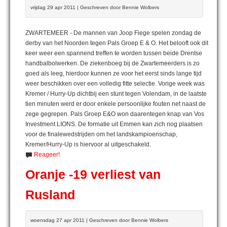
vrijdag 29 apr 2011 | Geschreven door Bennie Wolbers
ZWARTEMEER - De mannen van Joop Fiege spelen zondag de
derby van het Noorden tegen Pals Groep E & O. Het belooft ook dit
keer weer een spannend treffen te worden tussen beide Drentse
handbalbolwerken. De ziekenboeg bij de Zwartemeerders is zo
goed als leeg, hierdoor kunnen ze voor het eerst sinds lange tijd
weer beschikken over een volledig fitte selectie. Vorige week was
Kremer / Hurry-Up dichtbij een stunt tegen Volendam, in de laatste
tien minuten werd er door enkele persoonlijke fouten net naast de
zege gegrepen. Pals Groep E&O won daarentegen knap van Vos
Investment LIONS. De formatie uit Emmen kan zich nog plaatsen
voor de finalewedstrijden om het landskampioenschap,
Kremer/Hurry-Up is hiervoor al uitgeschakeld.
Reageer!
Oranje -19 verliest van
Rusland
woensdag 27 apr 2011 | Geschreven door Bennie Wolbers