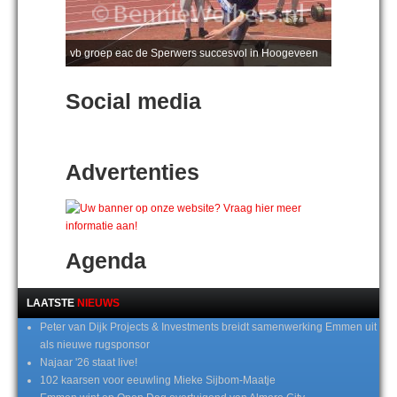
vb groep eac de Sperwers succesvol in Hoogeveen
Social media
Advertenties
Agenda
LAATSTE
NIEUWS
Peter van Dijk Projects & Investments breidt samenwerking Emmen uit
als nieuwe rugsponsor
Najaar '26 staat live!
102 kaarsen voor eeuwling Mieke Sijbom-Maatje