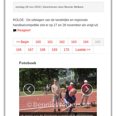
zondag 28 nov 2010 | Geschreven door Bennie Wolbers
ROLDE - De uitslagen van de landelijke en regionale
handbalcompetitie ziet er op 27 en 28 november als volgt uit:
Reageer!
<< Begin
160
161
162
163
164
165
166
167
168
169
170
Laatste >>
Fotoboek
‹
›
vb groep eac de Sperwers succesvol in Hoogeveen