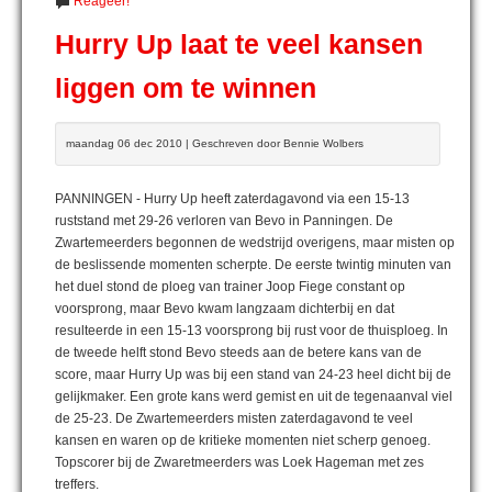
Reageer!
Hurry Up laat te veel kansen
liggen om te winnen
maandag 06 dec 2010 | Geschreven door Bennie Wolbers
PANNINGEN - Hurry Up heeft zaterdagavond via een 15-13
ruststand met 29-26 verloren van Bevo in Panningen. De
Zwartemeerders begonnen de wedstrijd overigens, maar misten op
de beslissende momenten scherpte. De eerste twintig minuten van
het duel stond de ploeg van trainer Joop Fiege constant op
voorsprong, maar Bevo kwam langzaam dichterbij en dat
resulteerde in een 15-13 voorsprong bij rust voor de thuisploeg. In
de tweede helft stond Bevo steeds aan de betere kans van de
score, maar Hurry Up was bij een stand van 24-23 heel dicht bij de
gelijkmaker. Een grote kans werd gemist en uit de tegenaanval viel
de 25-23. De Zwartemeerders misten zaterdagavond te veel
kansen en waren op de kritieke momenten niet scherp genoeg.
Topscorer bij de Zwaretmeerders was Loek Hageman met zes
treffers.