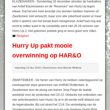
KLAZIENAVEEN - Donderdag 16 december stonden de hanballers
van Actief Klazienaveen en de "Reserves" van Hurry Up tegen
elkaar. Dat het een heet avondje zou worden hadden mannen uit
Zwartemeer niet verwacht, maar voor alle zekerheid waren er maar
liefst 4 spelers van het eerste team meegereisd. Actief had nog wat
recht te zetten want in de competitie werd met 28-29 verloren van
Hurry Up 2. Het gekomen publiek ging er eens goed voor zitten.
Reageer!
Hurry Up pakt mooie
overwinning op HAR&O
maandag 13 dec 2010 | Geschreven door Bennie Wolbers
ZWARTEMEER - De heren van Hurry Up hebben zaterdagavond op
overtuigende wijze gewonnen van HAR&O Rotterdam. In
Zwartemeer won de ploeg van trainer Joop Fiege de laatste
wedstrijd voor de winterstop met 33-23. Ondanks het ontbreken van
vier selectiespelers nam Hurry Up al in de eerste helft afstand van
de tegenstander. Bij rust stond het 13-8. De verdediging van de
Zwartemeerders stond als een huis en ook doelman Guido Rink