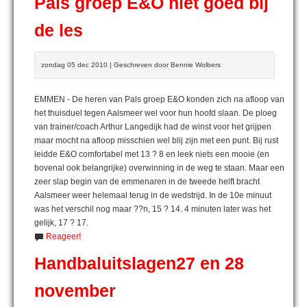
Pals groep E&O niet goed bij
de les
zondag 05 dec 2010 | Geschreven door Bennie Wolbers
EMMEN - De heren van Pals groep E&O konden zich na afloop van
het thuisduel tegen Aalsmeer wel voor hun hoofd slaan. De ploeg
van trainer/coach Arthur Langedijk had de winst voor het grijpen
maar mocht na afloop misschien wel blij zijn met een punt. Bij rust
leidde E&O comfortabel met 13 ? 8 en leek niets een mooie (en
bovenal ook belangrijke) overwinning in de weg te staan. Maar een
zeer slap begin van de emmenaren in de tweede helft bracht
Aalsmeer weer helemaal terug in de wedstrijd. In de 10e minuut
was het verschil nog maar ??n, 15 ? 14. 4 minuten later was het
gelijk, 17 ? 17.
Reageer!
Handbaluitslagen27 en 28
november