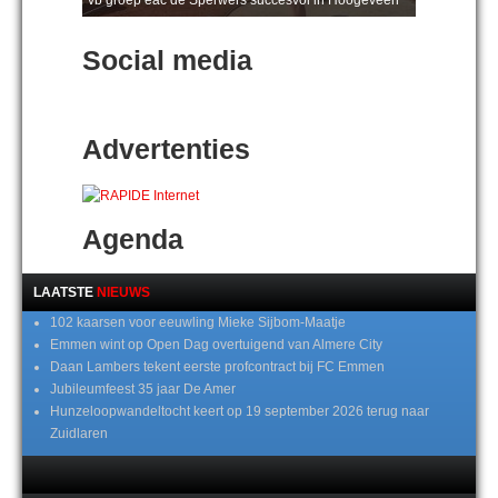
Social media
Advertenties
Agenda
LAATSTE
NIEUWS
102 kaarsen voor eeuwling Mieke Sijbom-Maatje
Emmen wint op Open Dag overtuigend van Almere City
Daan Lambers tekent eerste profcontract bij FC Emmen
Jubileumfeest 35 jaar De Amer
Hunzeloopwandeltocht keert op 19 september 2026 terug naar
Zuidlaren