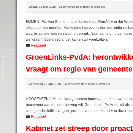
vrijdag 01 mei 2026 | Geschreven door Bennie Wolbers
EMMEN - Wakker Emmen maakt bekend dat RenÃ© van der Weide zich
lokale politiek neerlegt. Aanleiding hiervoor is een eenzijdig ve
waarbij sprake was van alcoholgebruik. Naar aanleiding van deze geb
werkzaamheden niet langer kan en wil voortzetten.
Reageer!
GroenLinks-PvdA: herontwikk
vraagt om regie van gemeente
woensdag 22 apr 2026 | Geschreven door Bennie Wolbers
HOOGEVEEN â Met de voorgenomen bouw van een nieuwe brandw
brandweer aan de Industrieweg vrij. GroenLinks-PvdA ziet dit als 
college schriftelijke vragen gesteld over de toekomst van deze loca
Reageer!
Kabinet zet streep door proac