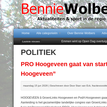
Home
Alle categorieën
Over Bennie Wolbers
Adv
Emmen wint op Open Dag overtuig
Laatste nieuws
Daan Lambers tekent eerste profc
POLITIEK
Jubileumfeest 35 jaar De Amer
Hunzeloopwandeltocht keert op 19
102 kaarsen voor eeuwling Mieke 
PRO Hoogeveen gaat van start
Hoogeveen”
maandag 15 jun 2026 | Geschreven door Door Stan van Eck, fractievoorzi
HOOGEVEEN â GroenLinks Hoogeveen en PvdA Hoogeveen gaan
Aanleiding is het gezamenlijke landelijke congres van GroenLink