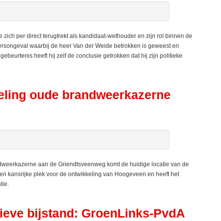
 per direct terugtrekt als kandidaat-wethouder en zijn rol binnen de
rkeersongeval waarbij de heer Van der Weide betrokken is geweest en
eurtenis heeft hij zelf de conclusie getrokken dat hij zijn politieke
eling oude brandweerkazerne
eerkazerne aan de Griendtsveenweg komt de huidige locatie van de
een kansrijke plek voor de ontwikkeling van Hoogeveen en heeft het
tie.
tieve bijstand: GroenLinks-PvdA