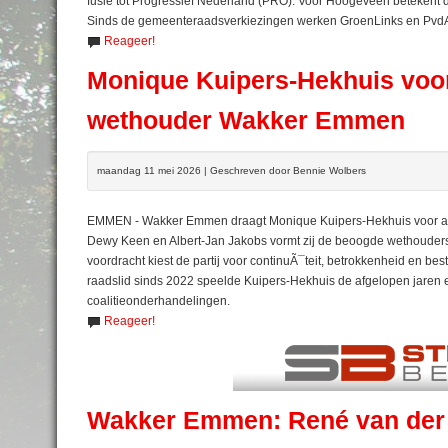
fusie tot Progressief Nederland (PRO). Voor Hoogeveen betekent dit
Sinds de gemeenteraadsverkiezingen werken GroenLinks en PvdA 
Reageer!
Monique Kuipers-Hekhuis voor
wethouder Wakker Emmen
maandag 11 mei 2026 | Geschreven door Bennie Wolbers
EMMEN - Wakker Emmen draagt Monique Kuipers-Hekhuis voor als
Dewy Keen en Albert-Jan Jakobs vormt zij de beoogde wethoude
voordracht kiest de partij voor continuÃ¯teit, betrokkenheid en bestu
raadslid sinds 2022 speelde Kuipers-Hekhuis de afgelopen jaren ee
coalitieonderhandelingen.
Reageer!
Wakker Emmen: René van der We