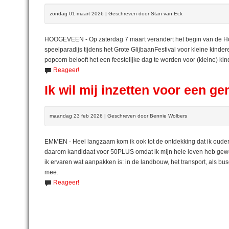
zondag 01 maart 2026 | Geschreven door Stan van Eck
HOOGEVEEN - Op zaterdag 7 maart verandert het begin van de Hoo
speelparadijs tijdens het Grote GlijbaanFestival voor kleine kinder
popcorn belooft het een feestelijke dag te worden voor (kleine) ki
Reageer!
Ik wil mij inzetten voor een 
maandag 23 feb 2026 | Geschreven door Bennie Wolbers
EMMEN - Heel langzaam kom ik ook tot de ontdekking dat ik ouder w
daarom kandidaat voor 50PLUS omdat ik mijn hele leven heb gewer
ik ervaren wat aanpakken is: in de landbouw, het transport, als bu
mee.
Reageer!