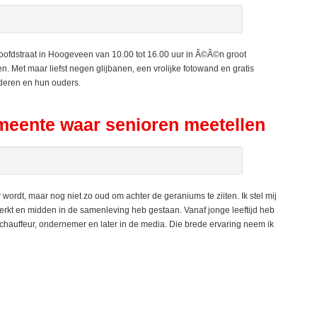
fdstraat in Hoogeveen van 10.00 tot 16.00 uur in Ã©Ã©n groot
en. Met maar liefst negen glijbanen, een vrolijke fotowand en gratis
nderen en hun ouders.
gemeente waar senioren meetellen
ordt, maar nog niet zo oud om achter de geraniums te ziiten. Ik stel mij
kt en midden in de samenleving heb gestaan. Vanaf jonge leeftijd heb
schauffeur, ondernemer en later in de media. Die brede ervaring neem ik