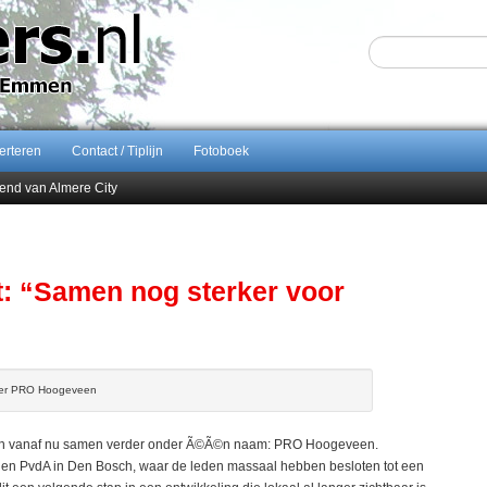
erteren
Contact / Tiplijn
Fotoboek
end van Almere City
ontract bij FC Emmen
 september 2026 terug naar Zuidlaren
Sijbom-Maatje
: “Samen nog sterker voor
tter PRO Hoogeveen
 vanaf nu samen verder onder Ã©Ã©n naam: PRO Hoogeveen.
s en PvdA in Den Bosch, waar de leden massaal hebben besloten tot een