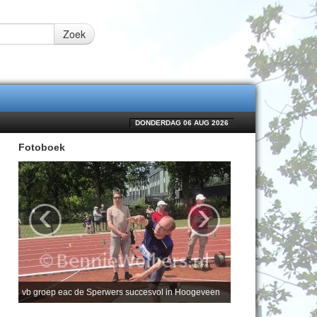
Zoek
DONDERDAG 06 AUG 2026
Fotoboek
‹
›
vb groep eac de Sperwers succesvol in Hoogeveen