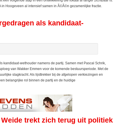
 een volgende stap in een ontwikkeling die lokaal al langer zichtbaar is.
in Hoogeveen al intensief samen in Ã©Ã©n gezamenlijke fractie.
gedragen als kandidaat-
 kandidaat-wethouder namens de partij. Samen met Pascal Schrik,
rsploeg van Wakker Emmen voor de komende bestuursperiode. Met de
urlijke slagkracht. Als lijsttrekker bij de afgelopen verkiezingen en
n belangrijke rol binnen de partij en de huidige
ide trekt zich terug uit politiek