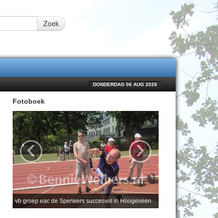
Zoek
DONDERDAG 06 AUG 2026
Fotoboek
‹
›
vb groep eac de Sperwers succesvol in Hoogeveen