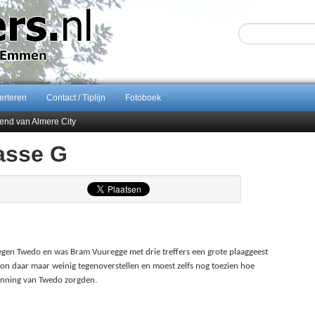
erteren
Contact / Tiplijn
Fotoboek
end van Almere City
ontract bij FC Emmen
asse G
 september 2026 terug naar Zuidlaren
Sijbom-Maatje
tegen Twedo en was Bram Vuuregge met drie treffers een grote plaaggeest
n daar maar weinig tegenoverstellen en moest zelfs nog toezien hoe
inning van Twedo zorgden.