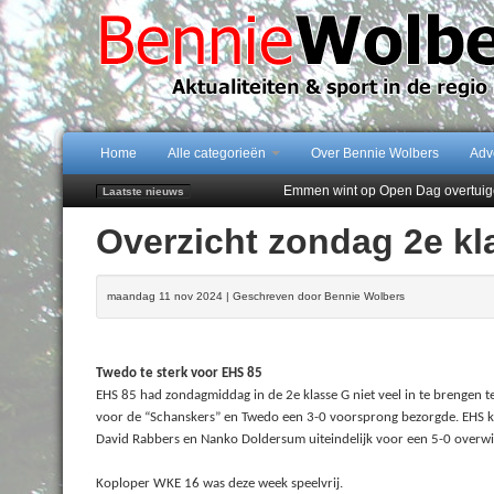
Home
Alle categorieën
Over Bennie Wolbers
Adv
Emmen wint op Open Dag overtuig
Laatste nieuws
Daan Lambers tekent eerste profc
Overzicht zondag 2e kl
Jubileumfeest 35 jaar De Amer
Hunzeloopwandeltocht keert op 19
102 kaarsen voor eeuwling Mieke 
maandag 11 nov 2024 | Geschreven door Bennie Wolbers
Twedo te sterk voor EHS 85
EHS 85 had zondagmiddag in de 2e klasse G niet veel in te brengen 
voor de “Schanskers” en Twedo een 3-0 voorsprong bezorgde. EHS ko
David Rabbers en Nanko Doldersum uiteindelijk voor een 5-0 overw
Koploper WKE 16 was deze week speelvrij.