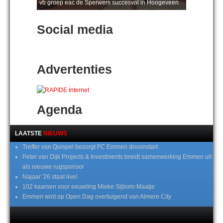
vb groep eac de Sperwers succesvol in Hoogeveen
Social media
Advertenties
Agenda
LAATSTE
NIEUWS
Treffer van Quispel bezorgt FC Emmen droomstart
Peter van Dijk Projects & Investments breidt samenwerking Emmen uit
als nieuwe rugsponsor
Najaar '26 staat live!
102 kaarsen voor eeuwling Mieke Sijbom-Maatje
Emmen wint op Open Dag overtuigend van Almere City