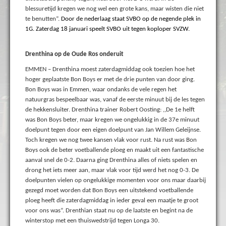
blessuretijd kregen we nog wel een grote kans, maar wisten die niet
te benutten”.
Door de nederlaag staat SVBO op de negende plek in
1G. Zaterdag 18 januari speelt SVBO uit tegen koploper SVZW.
Drenthina op de Oude Ros onderuit
EMMEN – Drenthina moest zaterdagmiddag ook toezien hoe het
hoger geplaatste Bon Boys er met de drie punten van door ging.
Bon Boys was in Emmen, waar ondanks de vele regen het
natuurgras bespeelbaar was, vanaf de eerste minuut bij de les tegen
de hekkensluiter. Drenthina trainer Robert Oosting: ,,De 1e helft
was Bon Boys beter, maar kregen we ongelukkig in de 37e minuut
doelpunt tegen door een eigen doelpunt van Jan Willem Geleijnse.
Toch kregen we nog twee kansen vlak voor rust. Na rust was Bon
Boys ook de beter voetballende ploeg en maakt uit een fantastische
aanval snel de 0-2. Daarna ging Drenthina alles of niets spelen en
drong het iets meer aan, maar vlak voor tijd werd het nog
0-3. De
doelpunten vielen op ongelukkige momenten voor ons maar daarbij
gezegd moet worden dat Bon Boys een uitstekend voetballende
ploeg heeft die zaterdagmiddag in ieder geval een maatje te groot
voor ons was”. Drenthian staat nu op de laatste en begint na de
winterstop met een thuiswedstrijd tegen Longa 30.