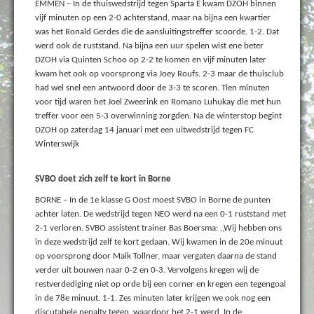
EMMEN – In de thuiswedstrijd tegen Sparta E kwam DZOH binnen
vijf minuten op een 2-0 achterstand, maar na bijna een kwartier
was het Ronald Gerdes die de aansluitingstreffer scoorde. 1-2. Dat
werd ook de ruststand. Na bijna een uur spelen wist ene beter
DZOH via Quinten Schoo op 2-2 te komen en vijf minuten later
kwam het ook op voorsprong via Joey Roufs. 2-3 maar de thuisclub
had wel snel een antwoord door de 3-3 te scoren. Tien minuten
voor tijd waren het Joel Zweerink en Romano Luhukay die met hun
treffer voor een 5-3 overwinning zorgden. Na de winterstop begint
DZOH op zaterdag 14 januari met een uitwedstrijd tegen FC
Winterswijk
SVBO doet zich zelf te kort in Borne
BORNE – In de 1e klasse G Oost moest SVBO in Borne de punten
achter laten. De wedstrijd tegen NEO werd na een 0-1 ruststand met
2-1 verloren. SVBO assistent trainer Bas Boersma: ,,Wij hebben ons
in deze wedstrijd zelf te kort gedaan. Wij kwamen in de 20e minuut
op voorsprong door Maik Tollner, maar vergaten daarna de stand
verder uit bouwen naar 0-2 en 0-3. Vervolgens kregen wij de
restverdediging niet op orde bij een corner en kregen een tegengoal
in de 78e minuut. 1-1. Zes minuten later krijgen we ook nog een
discutabele penalty tegen, waardoor het 2-1 werd. In de