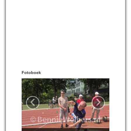
Fotoboek
‹
›