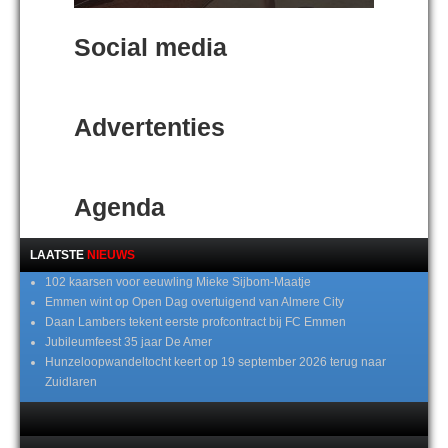
Social media
Advertenties
Agenda
LAATSTE
NIEUWS
102 kaarsen voor eeuwling Mieke Sijbom-Maatje
Emmen wint op Open Dag overtuigend van Almere City
Daan Lambers tekent eerste profcontract bij FC Emmen
Jubileumfeest 35 jaar De Amer
Hunzeloopwandeltocht keert op 19 september 2026 terug naar
Zuidlaren