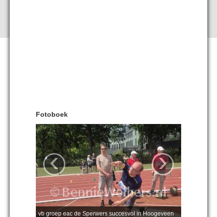
Fotoboek
‹
›
vb groep eac de Sperwers succesvol in Hoogeveen