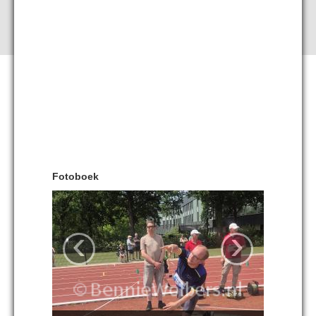
Fotoboek
‹
›