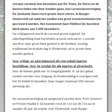
sociaal carnaval met bezoeken aan De Trans, De Horst en de
basisscholen niet door konden gaan, kan carnavalsvereniging
De Zeskante Steen toch groots feest vieren. In Barger-
Oosterveld zal nabij het stadion een groot evenemententerrein
gecreeerd worden. Het evenement heet Flintfest De feesttent
biedt plaats aan 3.500 bezoekers.
Op vrijdagavond wordt de carnaval groots ingeluid. Op
zaterdagmiddag staat het kindercarnaval centraal en 's avonds
wordt er weer groot feest gevierd in de feesttent. Zondag,
traditioneel de drukste dag in Flintenstad, zal er groots feest
worden gevierd.
Voor vrijdag- en zaterdagavond zijn nog enkele kaarten
beschikbaar. Voor de zondag zijn alle kaarten al uitverkocht.
Voor de feesten geldt een 1G toegangsbeleid. Er zal dus getest
moeten worden voor toegang. De kindermiddag is overigens met
het 3G-beleid te bezoeken. Daar mogen maximaal 500 mensen
aanwezig zijn.
De carnavalsvereniging zal aangevoerd worden door Prins Antoine I
en Prinses Maaike II. Zij kwamen rond de 11e van de 11e op en
zwaaien dit jaar de scepter over Flintenstad, zoals Barger-