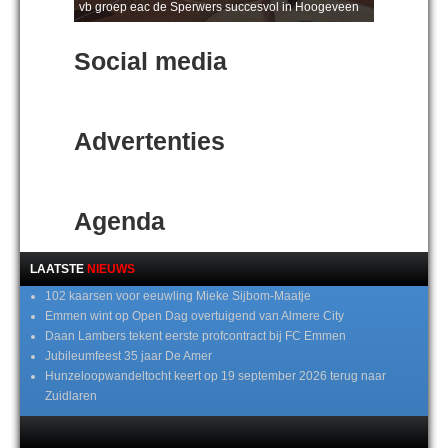
vb groep eac de Sperwers succesvol in Hoogeveen
Social media
Advertenties
Agenda
LAATSTE
NIEUWS
102 kaarsen voor eeuwling Mieke Sijbom-Maatje
Emmen wint op Open Dag overtuigend van Almere City
Daan Lambers tekent eerste profcontract bij FC Emmen
Jubileumfeest 35 jaar De Amer
Hunzeloopwandeltocht keert op 19 september 2026 terug naar
Zuidlaren