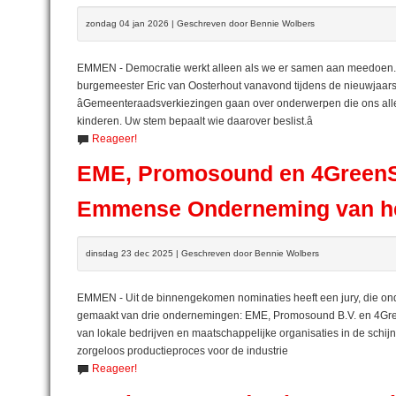
zondag 04 jan 2026 | Geschreven door Bennie Wolbers
EMMEN - Democratie werkt alleen als we er samen aan meedoen. 
burgemeester Eric van Oosterhout vanavond tijdens de nieuwjaarsb
âGemeenteraadsverkiezingen gaan over onderwerpen die ons all
kinderen. Uw stem bepaalt wie daarover beslist.â
Reageer!
EME, Promosound en 4GreenS
Emmense Onderneming van he
dinsdag 23 dec 2025 | Geschreven door Bennie Wolbers
EMMEN - Uit de binnengekomen nominaties heeft een jury, die ond
gemaakt van drie ondernemingen: EME, Promosound B.V. en 4Gre
van lokale bedrijven en maatschappelijke organisaties in de sch
zorgeloos productieproces voor de industrie
Reageer!