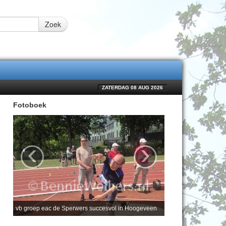
Zoek
ZATERDAG 08 AUG 2026
Fotoboek
‹
›
vb groep eac de Sperwers succesvol in Hoogeveen