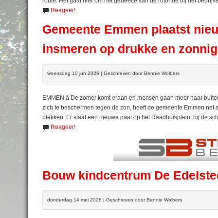
route. Het gaat hier om het gedeelte van de rotonde bij het bedrijv
Reageer!
Gemeente Emmen plaatst nieu
insmeren op drukke en zonnig
woensdag 10 jun 2026 | Geschreven door Bennie Wolbers
EMMEN â De zomer komt eraan en mensen gaan meer naar buiten 
zich te beschermen tegen de zon, heeft de gemeente Emmen net a
plekken. Er staat een nieuwe paal op het Raadhuisplein, bij de sc
Reageer!
Bouw kindcentrum De Edelsteen
donderdag 14 mei 2026 | Geschreven door Bennie Wolbers