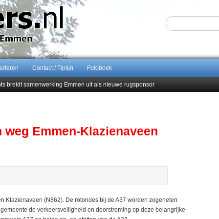
erteren
Contact / Tiplijn
Fotoboek
ents breidt samenwerking Emmen uit als nieuwe rugsponsor
Sijbom-Maatje
end van Almere City
men droomstart
gen weg Emmen-Klazienaveen
Klazienaveen (N862). De rotondes bij de A37 worden zogeheten
e gemeente de verkeersveiligheid en doorstroming op deze belangrijke