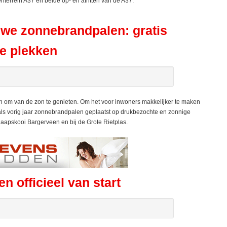
enterrein A37 en beide op- en afritten van de A37.
we zonnebrandpalen: gratis
e plekken
om van de zon te genieten. Om het voor inwoners makkelijker te maken
ls vorig jaar zonnebrandpalen geplaatst op drukbezochte en zonnige
haapskooi Bargerveen en bij de Grote Rietplas.
 officieel van start