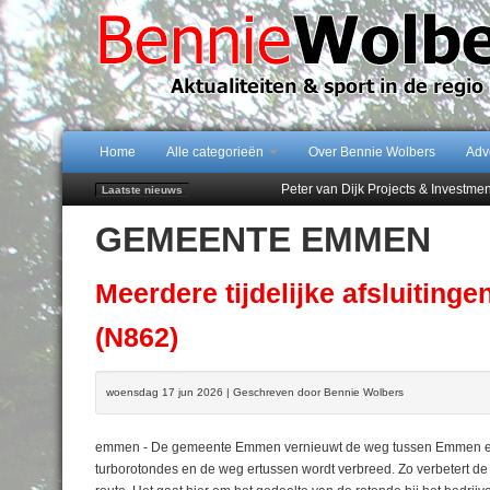
Home
Alle categorieën
Over Bennie Wolbers
Adv
Peter van Dijk Projects & Investm
Laatste nieuws
Najaar '26 staat live!
GEMEENTE EMMEN
102 kaarsen voor eeuwling Mieke 
Emmen wint op Open Dag overtuig
Treffer van Quispel bezorgt FC Em
Meerdere tijdelijke afsluitin
(N862)
woensdag 17 jun 2026 | Geschreven door Bennie Wolbers
emmen - De gemeente Emmen vernieuwt de weg tussen Emmen en 
turborotondes en de weg ertussen wordt verbreed. Zo verbetert d