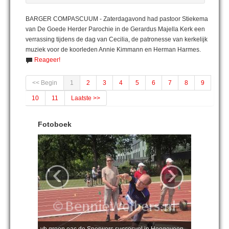
BARGER COMPASCUUM - Zaterdagavond had pastoor Stiekema
van De Goede Herder Parochie in de Gerardus Majella Kerk een
verrassing tijdens de dag van Cecilia, de patronesse van kerkelijk
muziek voor de koorleden Annie Kimmann en Herman Harmes.
Reageer!
<< Begin
1
2
3
4
5
6
7
8
9
10
11
Laatste >>
Fotoboek
‹
›
vb groep eac de Sperwers succesvol in Hoogeveen