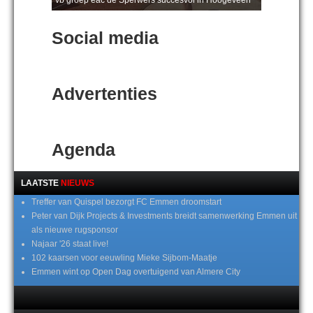
Social media
Advertenties
Agenda
LAATSTE
NIEUWS
Treffer van Quispel bezorgt FC Emmen droomstart
Peter van Dijk Projects & Investments breidt samenwerking Emmen uit
als nieuwe rugsponsor
Najaar '26 staat live!
102 kaarsen voor eeuwling Mieke Sijbom-Maatje
Emmen wint op Open Dag overtuigend van Almere City