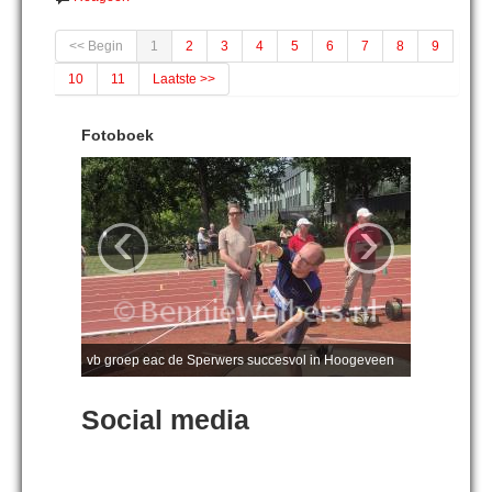
<< Begin
1
2
3
4
5
6
7
8
9
10
11
Laatste >>
Fotoboek
‹
›
vb groep eac de Sperwers succesvol in Hoogeveen
Social media