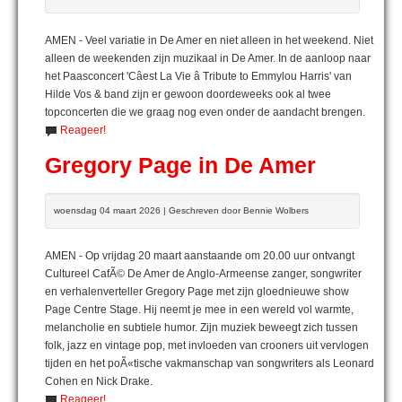
AMEN - Veel variatie in De Amer en niet alleen in het weekend. Niet
alleen de weekenden zijn muzikaal in De Amer. In de aanloop naar
het Paasconcert 'Câest La Vie â Tribute to Emmylou Harris' van
Hilde Vos & band zijn er gewoon doordeweeks ook al twee
topconcerten die we graag nog even onder de aandacht brengen.
Reageer!
Gregory Page in De Amer
woensdag 04 maart 2026 | Geschreven door Bennie Wolbers
AMEN - Op vrijdag 20 maart aanstaande om 20.00 uur ontvangt
Cultureel CafÃ© De Amer de Anglo-Armeense zanger, songwriter
en verhalenverteller Gregory Page met zijn gloednieuwe show
Page Centre Stage. Hij neemt je mee in een wereld vol warmte,
melancholie en subtiele humor. Zijn muziek beweegt zich tussen
folk, jazz en vintage pop, met invloeden van crooners uit vervlogen
tijden en het poÃ«tische vakmanschap van songwriters als Leonard
Cohen en Nick Drake.
Reageer!