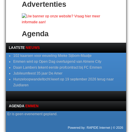
Advertenties
Agenda
LAATSTE
NIEUWS
102 kaarsen voor eeuwling Mieke Sijbom-Maatje
Emmen wint op Open Dag overtuigend van Almere City
Daan Lambers tekent eerste profcontract bij FC Emmen
Jubileumfeest 35 jaar De Amer
Hunzeloopwandeltocht keert op 19 september 2026 terug naar
Zuidlaren
AGENDA
EMMEN
Er is geen evenement gepland.
Powered by: RAPIDE Internet
| © 2026