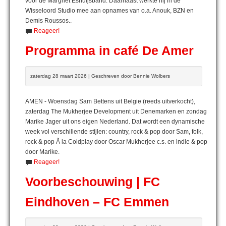
voor de Margriet Eshuijsband. Daarnaast werkte hij in de
Wisseloord Studio mee aan opnames van o.a. Anouk, BZN en
Demis Roussos..
Reageer!
Programma in café De Amer
zaterdag 28 maart 2026 | Geschreven door Bennie Wolbers
AMEN - Woensdag Sam Bettens uit Belgie (reeds uitverkocht),
zaterdag The Mukherjee Development uit Denemarken en zondag
Marike Jager uit ons eigen Nederland. Dat wordt een dynamische
week vol verschillende stijlen: country, rock & pop door Sam, folk,
rock & pop Ã la Coldplay door Oscar Mukherjee c.s. en indie & pop
door Marike.
Reageer!
Voorbeschouwing | FC
Eindhoven – FC Emmen