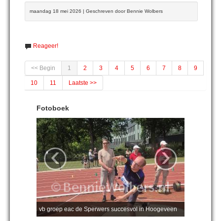
maandag 18 mei 2026 | Geschreven door Bennie Wolbers
Reageer!
<< Begin
1
2
3
4
5
6
7
8
9
10
11
Laatste >>
Fotoboek
‹
›
vb groep eac de Sperwers succesvol in Hoogeveen