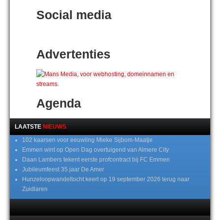
Social media
Advertenties
Agenda
LAATSTE
NIEUWS
102 kaarsen voor eeuwling Mieke Sijbom-Maatje
Emmen wint op Open Dag overtuigend van Almere City
Daan Lambers tekent eerste profcontract bij FC Emmen
Jubileumfeest 35 jaar De Amer
Hunzeloopwandeltocht keert op 19 september 2026 terug naar
Zuidlaren