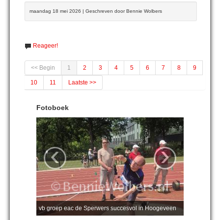
maandag 18 mei 2026 | Geschreven door Bennie Wolbers
Reageer!
<< Begin
1
2
3
4
5
6
7
8
9
10
11
Laatste >>
Fotoboek
‹
›
vb groep eac de Sperwers succesvol in Hoogeveen