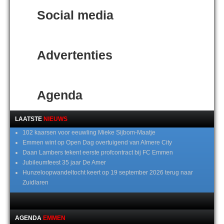
Social media
Advertenties
Agenda
LAATSTE
NIEUWS
102 kaarsen voor eeuwling Mieke Sijbom-Maatje
Emmen wint op Open Dag overtuigend van Almere City
Daan Lambers tekent eerste profcontract bij FC Emmen
Jubileumfeest 35 jaar De Amer
Hunzeloopwandeltocht keert op 19 september 2026 terug naar
Zuidlaren
AGENDA
EMMEN