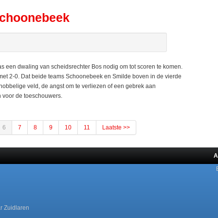
 Schoonebeek
s een dwaling van scheidsrechter Bos nodig om tot scoren te komen.
 met 2-0. Dat beide teams Schoonebeek en Smilde boven in de vierde
hobbelige veld, de angst om te verliezen of een gebrek aan
en voor de toeschouwers.
6
7
8
9
10
11
Laatste >>
A
r Zuidlaren