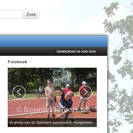
Zoek
DONDERDAG 06 AUG 2026
Fotoboek
‹
›
vb groep eac de Sperwers succesvol in Hoogeveen