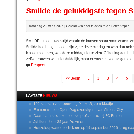
Smilde de gelukkigste tegen
maandag 23 maart 2026 | Geschreven door tekst en foto's Peter Striper
SMILDE - In een wedstrijd waarin de kansen spaarzaam waren, wa
Smilde had het geluk aan zijn zijde deze middag en won dan ook
klasse meedoen, was deze middag niet te zien. Of het lag aan het 
zelfvertrouwen was niet duidelijk, maar er was niet veel te geniet
Reageer!
<< Begin
1
2
3
4
5
LAATSTE
NIEUWS
102 kaarsen voor eeuwling Mieke Sijbom-Maatje
Emmen wint op Open Dag overtuigend van Almere City
Daan Lambers tekent eerste profcontract bij FC Emmen
Jubileumfeest 35 jaar De Amer
Hunzeloopwandeltocht keert op 19 september 2026 terug naa