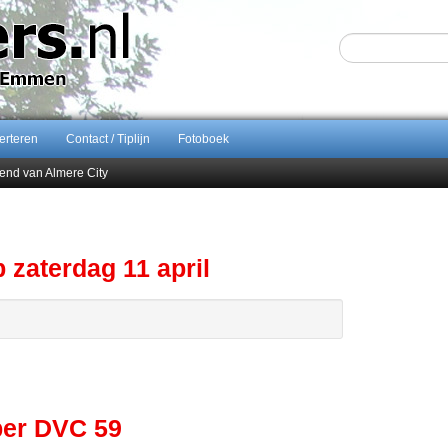
erteren
Contact / Tiplijn
Fotoboek
end van Almere City
ontract bij FC Emmen
 september 2026 terug naar Zuidlaren
Sijbom-Maatje
zaterdag 11 april
per DVC 59