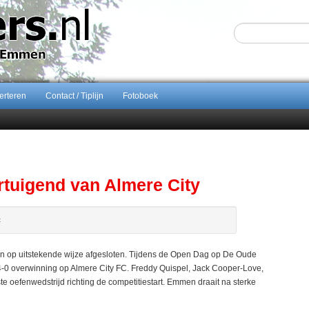
erteren
Contact / Tiplijn
Fotoboek
Sijbom-Maatje
end van Almere City
ontract bij FC Emmen
ents breidt samenwerking Emmen uit als nieuwe rugsponsor
tuigend van Almere City
t
 op uitstekende wijze afgesloten. Tijdens de Open Dag op De Oude
0 overwinning op Almere City FC. Freddy Quispel, Jack Cooper-Love,
oefenwedstrijd richting de competitiestart. Emmen draait na sterke