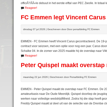
officiÃ?ÃÂ«le debuut in het eerste elftal van PEC Zwolle. In totaal 
Reageer!
FC Emmen legt Vincent Carus
dinsdag 07 jul 2026 | Geschreven door Door persafdeling FC Emmen
EMMEN - FC Emmen heeft Vincent Carus gecontracteerd. De 19-jar
contract voor seizoen, met een optie voor nog een jaar. Carus do
Schalke 04. In de zomer van 2025 maakte hij de overstap naar Vikt
Reageer!
Peter Quispel maakt oversta
maandag 22 jun 2026 | Geschreven door Persafdeling FC Emmen
EMMEN - Peter Quispel maakt de overstap naar FC Emmen. De 20-jar
amateurbasis naar De Oude Meerdijk. Quispel doorliep de jeugdopl
werken naar volledige wedstrijdfitheid. Zodra hij die stap heeft ge
Freddy Quispel maakt al deel uit van de selectie van de Drentse cl