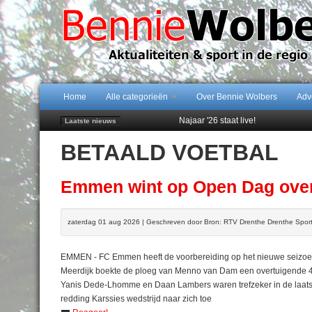
Home
Alle categorieën
Over Bennie Wolbers
Adv
Najaar '26 staat live!
Laatste nieuws
102 kaarsen voor eeuwling Mieke 
BETAALD VOETBAL
Emmen wint op Open Dag overtuig
Daan Lambers tekent eerste profc
Peter van Dijk Projects & Investm
Emmen wint op Open Dag over
zaterdag 01 aug 2026 | Geschreven door Bron: RTV Drenthe Drenthe Spor
EMMEN - FC Emmen heeft de voorbereiding op het nieuwe seizoen
Meerdijk boekte de ploeg van Menno van Dam een overtuigende 4-
Yanis Dede-Lhomme en Daan Lambers waren trefzeker in de laatste 
redding Karssies wedstrijd naar zich toe