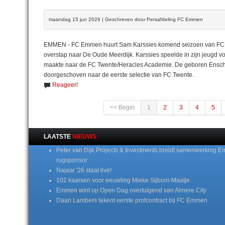
maandag 15 jun 2026 | Geschreven door Persafdeling FC Emmen
EMMEN - FC Emmen huurt Sam Karssies komend seizoen van FC T
overstap naar De Oude Meerdijk. Karssies speelde in zijn jeugd v
maakte naar de FC Twente/Heracles Academie. De geboren Ensched
doorgeschoven naar de eerste selectie van FC Twente.
Reageer!
<< Begin
1
2
3
4
5
LAATSTE
NIEUWS
Peter van Dijk Projects & Investments breidt samenwerking E
rugsponsor
Najaar '26 staat live!
102 kaarsen voor eeuwling Mieke Sijbom-Maatje
Emmen wint op Open Dag overtuigend van Almere City
Daan Lambers tekent eerste profcontract bij FC Emmen