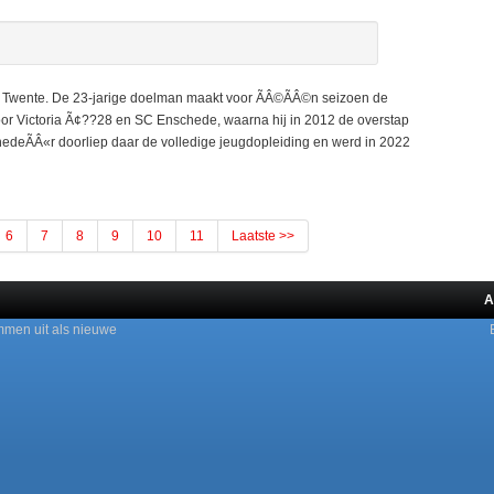
wente. De 23-jarige doelman maakt voor ÃÂ©ÃÂ©n seizoen de
oor Victoria Ã¢??28 en SC Enschede, waarna hij in 2012 de overstap
eÃÂ«r doorliep daar de volledige jeugdopleiding en werd in 2022
6
7
8
9
10
11
Laatste >>
A
mmen uit als nieuwe