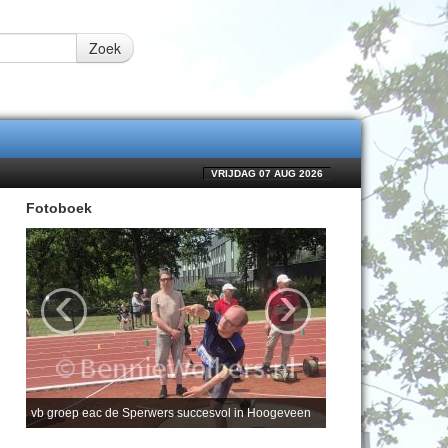
Zoek
VRIJDAG 07 AUG 2026
Fotoboek
‹
›
vb groep eac de Sperwers succesvol in Hoogeveen