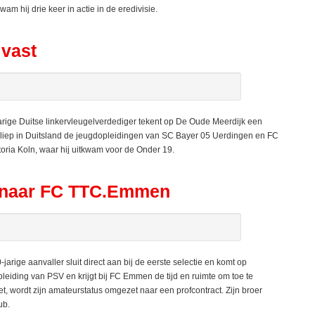
kwam hij drie keer in actie in de eredivisie.
 vast
ige Duitse linkervleugelverdediger tekent op De Oude Meerdijk een
orliep in Duitsland de jeugdopleidingen van SC Bayer 05 Uerdingen en FC
oria Koln, waar hij uitkwam voor de Onder 19.
p naar FC TTC.Emmen
ige aanvaller sluit direct aan bij de eerste selectie en komt op
eiding van PSV en krijgt bij FC Emmen de tijd en ruimte om toe te
zet, wordt zijn amateurstatus omgezet naar een profcontract. Zijn broer
ub.