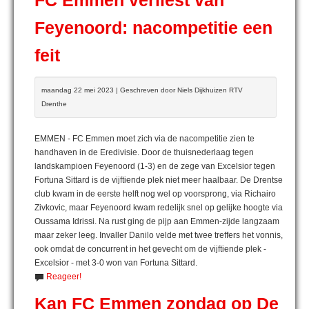
FC Emmen verliest van
Feyenoord: nacompetitie een
feit
maandag 22 mei 2023 | Geschreven door Niels Dijkhuizen RTV
Drenthe
EMMEN - FC Emmen moet zich via de nacompetitie zien te
handhaven in de Eredivisie. Door de thuisnederlaag tegen
landskampioen Feyenoord (1-3) en de zege van Excelsior tegen
Fortuna Sittard is de vijftiende plek niet meer haalbaar. De Drentse
club kwam in de eerste helft nog wel op voorsprong, via Richairo
Zivkovic, maar Feyenoord kwam redelijk snel op gelijke hoogte via
Oussama Idrissi. Na rust ging de pijp aan Emmen-zijde langzaam
maar zeker leeg. Invaller Danilo velde met twee treffers het vonnis,
ook omdat de concurrent in het gevecht om de vijftiende plek -
Excelsior - met 3-0 won van Fortuna Sittard.
Reageer!
Kan FC Emmen zondag op De