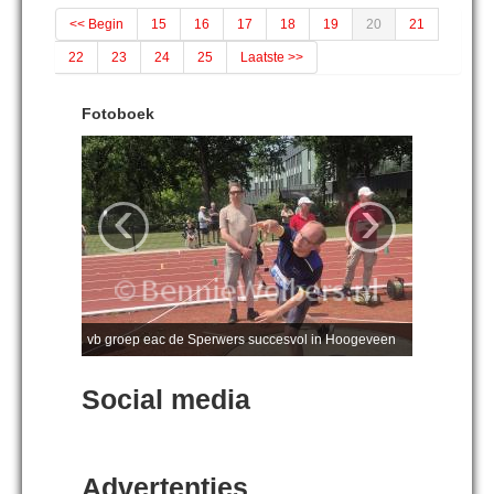
<< Begin
15
16
17
18
19
20
21
22
23
24
25
Laatste >>
Fotoboek
‹
›
vb groep eac de Sperwers succesvol in Hoogeveen
Social media
Advertenties