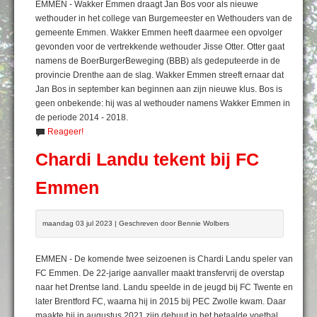
EMMEN - Wakker Emmen draagt Jan Bos voor als nieuwe
wethouder in het college van Burgemeester en Wethouders van de
gemeente Emmen. Wakker Emmen heeft daarmee een opvolger
gevonden voor de vertrekkende wethouder Jisse Otter. Otter gaat
namens de BoerBurgerBeweging (BBB) als gedeputeerde in de
provincie Drenthe aan de slag. Wakker Emmen streeft ernaar dat
Jan Bos in september kan beginnen aan zijn nieuwe klus. Bos is
geen onbekende: hij was al wethouder namens Wakker Emmen in
de periode 2014 - 2018.
Reageer!
Chardi Landu tekent bij FC
Emmen
maandag 03 jul 2023 | Geschreven door Bennie Wolbers
EMMEN - De komende twee seizoenen is Chardi Landu speler van
FC Emmen. De 22-jarige aanvaller maakt transfervrij de overstap
naar het Drentse land. Landu speelde in de jeugd bij FC Twente en
later Brentford FC, waarna hij in 2015 bij PEC Zwolle kwam. Daar
maakte hij in augustus 2021 zijn debuut in het betaalde voetbal.