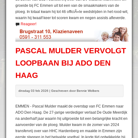
groeide bij FC Emmen uit tot een van de smaakmakers van de
ploeg. In totaal kwam hij tot 46 officiÃ«le wedstrijden in het rood-wit,
waarin hij twaalf keer tot scoren kwam en negen assists afleverde.
Reageer!
PASCAL MULDER VERVOLGT
LOOPBAAN BIJ ADO DEN
HAAG
dinsdag 03 feb 2026 | Geschreven door Bennie Wolbers
EMMEN - Pascal Mulder maakt de overstap van FC Emmen naar
ADO Den Haag. De 27-jarige verdediger verlaat De Oude Meerdijk
na anderhalf jaar waarin hij uitgroeide tot een belangrijke kracht en
aanvoerder van de ploeg. Mulder kwam in de zomer van 2024
transfervrij over van HHC Hardenberg en maakte in Emmen zijn
eerste stappen in het betaalde voetbal. In korte tijd ontwikkelde hij