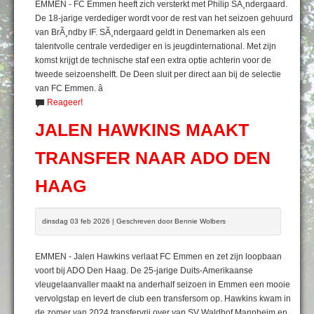
EMMEN - FC Emmen heeft zich versterkt met Philip SÃ¸ndergaard.
De 18-jarige verdediger wordt voor de rest van het seizoen gehuurd
van BrÃ¸ndby IF. SÃ¸ndergaard geldt in Denemarken als een
talentvolle centrale verdediger en is jeugdinternational. Met zijn
komst krijgt de technische staf een extra optie achterin voor de
tweede seizoenshelft. De Deen sluit per direct aan bij de selectie
van FC Emmen. â
Reageer!
JALEN HAWKINS MAAKT
TRANSFER NAAR ADO DEN
HAAG
dinsdag 03 feb 2026 | Geschreven door Bennie Wolbers
EMMEN - Jalen Hawkins verlaat FC Emmen en zet zijn loopbaan
voort bij ADO Den Haag. De 25-jarige Duits-Amerikaanse
vleugelaanvaller maakt na anderhalf seizoen in Emmen een mooie
vervolgstap en levert de club een transfersom op. Hawkins kwam in
de zomer van 2024 transfervrij over van SV Waldhof Mannheim en