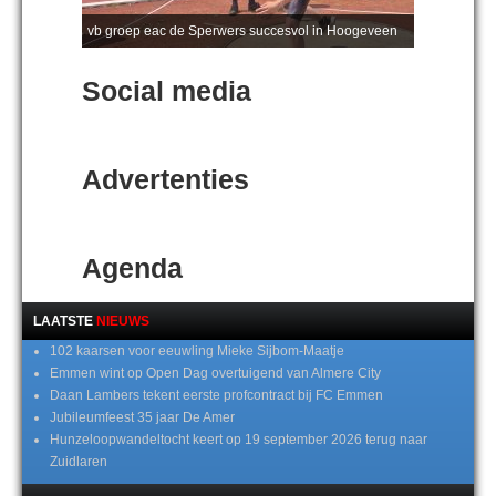
vb groep eac de Sperwers succesvol in Hoogeveen
Social media
Advertenties
Agenda
LAATSTE
NIEUWS
102 kaarsen voor eeuwling Mieke Sijbom-Maatje
Emmen wint op Open Dag overtuigend van Almere City
Daan Lambers tekent eerste profcontract bij FC Emmen
Jubileumfeest 35 jaar De Amer
Hunzeloopwandeltocht keert op 19 september 2026 terug naar
Zuidlaren