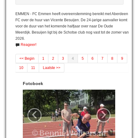
EMMEN - FC Emmen heeft overeenstemming bereikt met Aberdeen
FC over de huur van Vicente Besuijen. De 24-jarige aanvaller komt
voor de duur van het komende halfjaar over naar De Oude
Meerdijk. Besuijen ligt bij de Schotse club nog vast tot de zomer van
2026.
Reageer!
<< Begin
1
2
3
4
5
6
7
8
9
10
11
Laatste >>
Fotoboek
‹
›