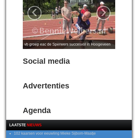
‹
›
vb groep eac de Sperwers succesvol in Hoogeveen
Social media
Advertenties
Agenda
LAATSTE
NIEUWS
102 kaarsen voor eeuwling Mieke Sijbom-Maatje