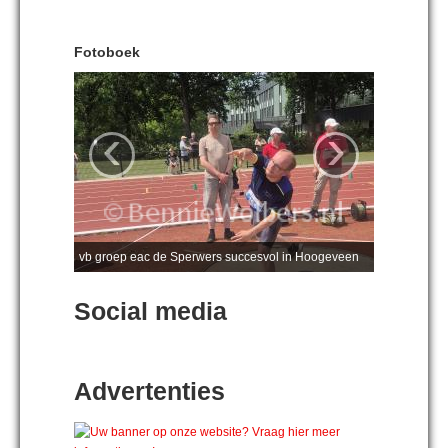
Fotoboek
‹
›
vb groep eac de Sperwers succesvol in Hoogeveen
Social media
Advertenties