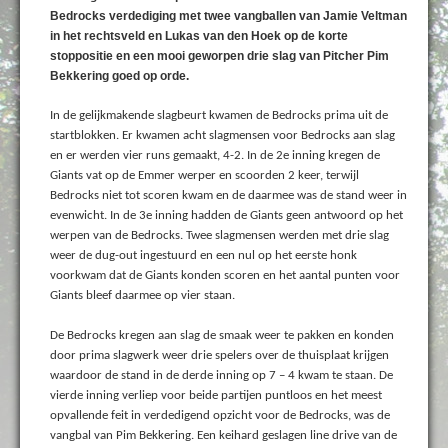
Bedrocks verdediging met twee vangballen van Jamie Veltman
in het rechtsveld en Lukas van den Hoek op de korte
stoppositie en een mooi geworpen drie slag van Pitcher Pim
Bekkering goed op orde.
In de gelijkmakende slagbeurt kwamen de Bedrocks prima uit de
startblokken. Er kwamen acht slagmensen voor Bedrocks aan slag
en er werden vier runs gemaakt, 4-2. In de 2e inning kregen de
Giants vat op de Emmer werper en scoorden 2 keer, terwijl
Bedrocks niet tot scoren kwam en de daarmee was de stand weer in
evenwicht. In de 3e inning hadden de Giants geen antwoord op het
werpen van de Bedrocks. Twee slagmensen werden met drie slag
weer de dug-out ingestuurd en een nul op het eerste honk
voorkwam dat de Giants konden scoren en het aantal punten voor
Giants bleef daarmee op vier staan.
De Bedrocks kregen aan slag de smaak weer te pakken en konden
door prima slagwerk weer drie spelers over de thuisplaat krijgen
waardoor de stand in de derde inning op 7 – 4 kwam te staan. De
vierde inning verliep voor beide partijen puntloos en het meest
opvallende feit in verdedigend opzicht voor de Bedrocks, was de
vangbal van Pim Bekkering. Een keihard geslagen line drive van de