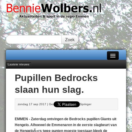
Zoek
Laatste nieuws
Home
Peter van Dijk Projects & Investments breidt samenwerking Emmen uit als
Pupillen Bedrocks
nieuwe rugsponsor
Alle categorieën
Najaar '26 staat live!
slaan hun slag.
102 kaarsen voor eeuwling Mieke Sijbom-Maatje
Over Bennie Wolbers
Emmen wint op Open Dag overtuigend van Almere City
Treffer van Quispel bezorgt FC Emmen droomstart
Adverteren
zondag 17 sep 2017 | Geschreven door Bert Springer
ZATERDAG 08 AUG 2026
Contact / Tiplijn
EMMEN - Zaterdag ontvingen de Bedrocks pupillen Giants uit
Fotoboek
Hengelo. Alhoewel de Emmenaren in de eerste slagbeurt van
de HengeloÃ«rs twee punten moeste toestaan bleek de