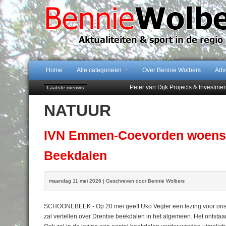
Home
Alle categorieën
Over Bennie Wolbers
Adv
Peter van Dijk Projects & Investm
Laatste nieuws
Najaar '26 staat live!
NATUUR
102 kaarsen voor eeuwling Mieke 
Emmen wint op Open Dag overtuig
Treffer van Quispel bezorgt FC Em
IVN Emmen-Coevorden woensd
Beekdalen
maandag 11 mei 2026 | Geschreven door Bennie Wolbers
SCHOONEBEEK - Op 20 mei geeft Uko Vegter een lezing voor ons o
zal vertellen over Drentse beekdalen in het algemeen. Het ontstaa