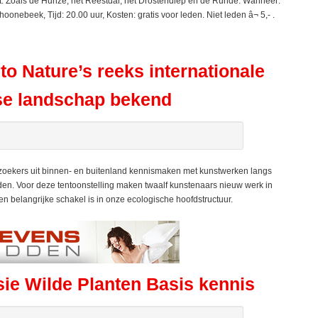
ht. Zoals de Hunze, het Reestdal, het Drostendiep en de Runde. Wanneer:
onebeek, Tijd: 20.00 uur, Kosten: gratis voor leden. Niet leden â¬ 5,- .
to Nature’s reeks internationale
tse landschap bekend
zoekers uit binnen- en buitenland kennismaken met kunstwerken langs
den. Voor deze tentoonstelling maken twaalf kunstenaars nieuw werk in
een belangrijke schakel is in onze ecologische hoofdstructuur.
e Wilde Planten Basis kennis