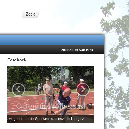
Zoek
ZONDAG 09 AUG 2026
Fotoboek
‹
›
vb groep eac de Sperwers succesvol in Hoogeveen