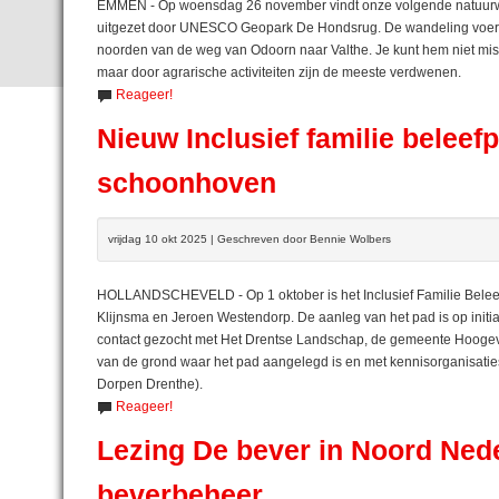
EMMEN - Op woensdag 26 november vindt onze volgende natuurwan
uitgezet door UNESCO Geopark De Hondsrug. De wandeling voert o
noorden van de weg van Odoorn naar Valthe. Je kunt hem niet miss
maar door agrarische activiteiten zijn de meeste verdwenen.
Reageer!
Nieuw Inclusief familie beleef
schoonhoven
vrijdag 10 okt 2025 | Geschreven door Bennie Wolbers
HOLLANDSCHEVELD - Op 1 oktober is het Inclusief Familie Beleef
Klijnsma en Jeroen Westendorp. De aanleg van het pad is op initia
contact gezocht met Het Drentse Landschap, de gemeente Hoogeve
van de grond waar het pad aangelegd is en met kennisorganisat
Dorpen Drenthe).
Reageer!
Lezing De bever in Noord Nede
beverbeheer