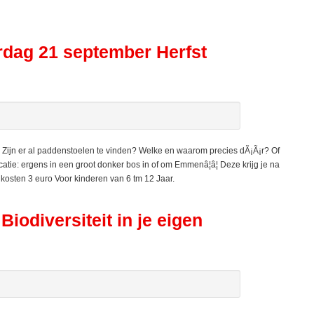
erdag 21 september Herfst
Zijn er al paddenstoelen te vinden? Welke en waarom precies dÃ¡Ã¡r? Of
tie: ergens in een groot donker bos in of om Emmenâ¦â¦ Deze krijg je na
, kosten 3 euro Voor kinderen van 6 tm 12 Jaar.
odiversiteit in je eigen