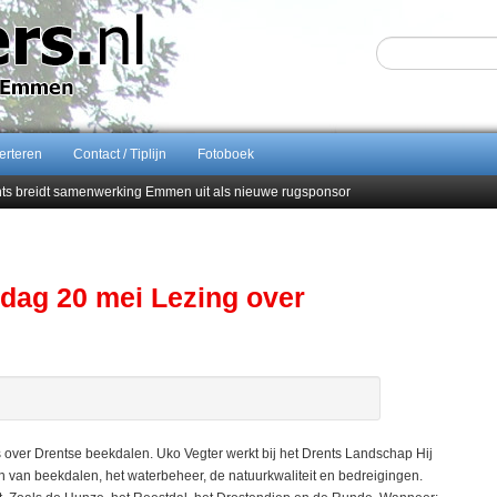
erteren
Contact / Tiplijn
Fotoboek
ents breidt samenwerking Emmen uit als nieuwe rugsponsor
Sijbom-Maatje
end van Almere City
men droomstart
ag 20 mei Lezing over
ver Drentse beekdalen. Uko Vegter werkt bij het Drents Landschap Hij
n van beekdalen, het waterbeheer, de natuurkwaliteit en bedreigingen.