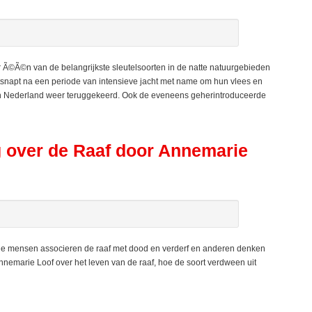
©Ã©n van de belangrijkste sleutelsoorten in de natte natuurgebieden
tsnapt na een periode van intensieve jacht met name om hun vlees en
k in Nederland weer teruggekeerd. Ook de eveneens geherintroduceerde
over de Raaf door Annemarie
ge mensen associeren de raaf met dood en verderf en anderen denken
nemarie Loof over het leven van de raaf, hoe de soort verdween uit