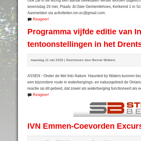
Ook zal in de lezing een aantal beekdalen verder worden uitgelic
woensdag 20 mei, Plaats: ât Oale Gemientehoes, Kerkeind 1 in Scho
Aanmelden via activiteiten.ivn.ec@gmail.com.
Reageer!
Programma vijfde editie van In
tentoonstellingen in het Dren
maandag 11 mei 2026 | Geschreven door Bennie Wolbers
ASSEN - Onder de titel Into Nature: Haunted by Waters kunnen be
een bijzondere route in waterbergings- en natuurgebied de Onlan
reactie op dit gebied, dat zowel als waterberging functioneert als 
Reageer!
IVN Emmen-Coevorden Excursi