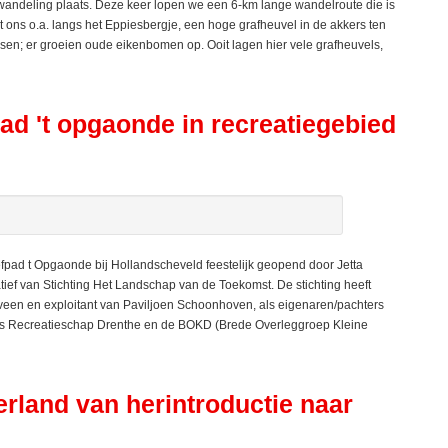
deling plaats. Deze keer lopen we een 6-km lange wandelroute die is
ns o.a. langs het Eppiesbergje, een hoge grafheuvel in de akkers ten
en; er groeien oude eikenbomen op. Ooit lagen hier vele grafheuvels,
pad 't opgaonde in recreatiegebied
pad t Opgaonde bij Hollandscheveld feestelijk geopend door Jetta
tief van Stichting Het Landschap van de Toekomst. De stichting heeft
en en exploitant van Paviljoen Schoonhoven, als eigenaren/pachters
ies Recreatieschap Drenthe en de BOKD (Brede Overleggroep Kleine
rland van herintroductie naar