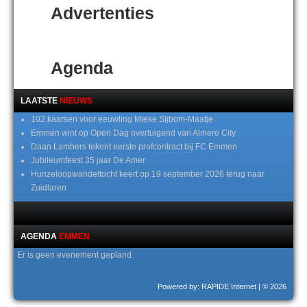
Advertenties
Agenda
LAATSTE
NIEUWS
102 kaarsen voor eeuwling Mieke Sijbom-Maatje
Emmen wint op Open Dag overtuigend van Almere City
Daan Lambers tekent eerste profcontract bij FC Emmen
Jubileumfeest 35 jaar De Amer
Hunzeloopwandeltocht keert op 19 september 2026 terug naar
Zuidlaren
AGENDA
EMMEN
Er is geen evenement gepland.
Powered by: RAPIDE Internet
| © 2026