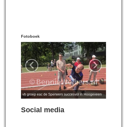
Fotoboek
‹
›
vb groep eac de Sperwers succesvol in Hoogeveen
Social media