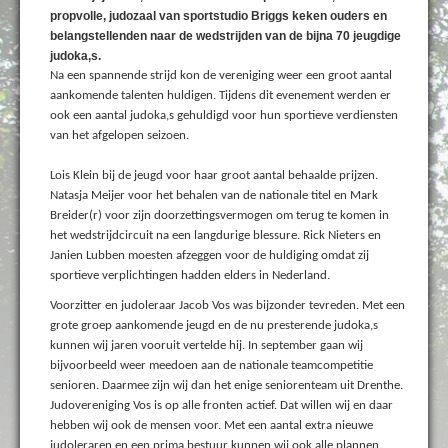
propvolle, judozaal van sportstudio Briggs keken ouders en
belangstellenden naar de wedstrijden van de bijna 70 jeugdige
judoka,s.
Na een spannende strijd kon de vereniging weer een groot aantal
aankomende talenten huldigen. Tijdens dit evenement werden er
ook een aantal judoka,s gehuldigd voor hun sportieve verdiensten
van het afgelopen seizoen.
Lois Klein bij de jeugd voor haar groot aantal behaalde prijzen.
Natasja Meijer voor het behalen van de nationale titel en Mark
Breider(r) voor zijn doorzettingsvermogen om terug te komen in
het wedstrijdcircuit na een langdurige blessure. Rick Nieters en
Janien Lubben moesten afzeggen voor de huldiging omdat zij
sportieve verplichtingen hadden elders in Nederland.
Voorzitter en judoleraar Jacob Vos was bijzonder tevreden. Met een
grote groep aankomende jeugd en de nu presterende judoka,s
kunnen wij jaren vooruit vertelde hij. In september gaan wij
bijvoorbeeld weer meedoen aan de nationale teamcompetitie
senioren. Daarmee zijn wij dan het enige seniorenteam uit Drenthe.
Judovereniging Vos is op alle fronten actief. Dat willen wij en daar
hebben wij ook de mensen voor. Met een aantal extra nieuwe
judoleraren en een prima bestuur kunnen wij ook alle plannen