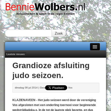
Zoek
Laatste nieuws
Home
Emmen wint op Open Dag overtuigend van Almere City
Grandioze afsluiting
Daan Lambers tekent eerste profcontract bij FC Emmen
Alle categorieën
Jubileumfeest 35 jaar De Amer
judo seizoen.
Hunzeloopwandeltocht keert op 19 september 2026 terug naar Zuidlaren
Over Bennie Wolbers
102 kaarsen voor eeuwling Mieke Sijbom-Maatje
Adverteren
VRIJDAG 07 AUG 2026
dinsdag 08 jul 2014 | Geschreven door Jacob Vos
Contact / Tiplijn
KLAZIENAVEEN - Het judo seizoen werd door de vereniging
Fotoboek
Vos afgesloten met een onderling toernooi voor beginnende
wedstrijdjudoka,s. In de tot de laatste plek bezette, en dus