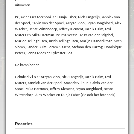
uitvoeren.
Prijswinnaars toernooi. 1e Dunja Faber, Nick Langerijs, Yannick van
der Spoel, Calvin van der Spoel, Arryan Vloo, Bryan Jongbloed, Alex
Wacker, Bente Wittendorp, Jeffrey Klement, Jarnik Halm, Levi
Maters en Mika Hartman. 2e Irsa Wessel, Max van der Stigchel,
Marlon Tellinghusen, Justin Tellinghusen, Marijn Haandrikman, Sven
Slomp, Sander Bults, Joram Klasens, Stefano den Hartog, Dominique
Peters, Senna Moes en Sylvester Bos.
De kampioenen.
Geknield v.l.n.r.: Arryan Vloo, Nick Langerijs, Jarnik Halm, Levi
Maters, Yannick van der Spoel. Staande v. l.n. r. :Calvin van der
Spoel, Mika Hartman, Jeffrey Klement, Bryan Jongbloed, Bente
Wittendorp, Alex Wacker en Dunja Faber.(zie ook het fotoboek)
Reacties