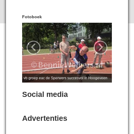
Fotoboek
‹
›
vb groep eac de Sperwers succesvol in Hoogeveen
Social media
Advertenties