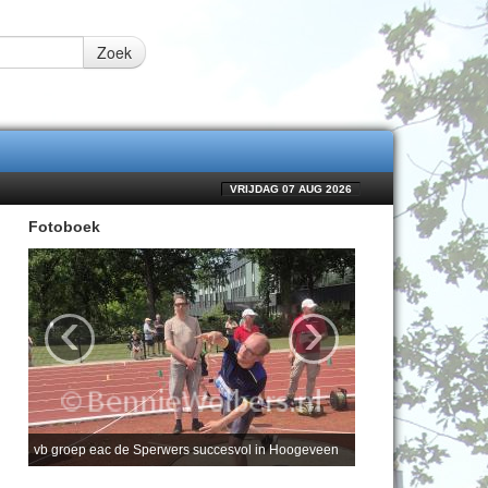
Zoek
VRIJDAG 07 AUG 2026
Fotoboek
‹
›
vb groep eac de Sperwers succesvol in Hoogeveen