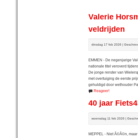
Valerie Hors
veldrijden
dinsdag 17 feb 2026 | Geschre
EMMEN - De negenjarige Vale
nationale titel veroverd tijd
De jonge renster van Wieler
met overtuiging de eerste pr
gehuldigd door wethouder Pas
Reageer!
40 jaar Fiet
woensdag 11 feb 2026 | Geschr
MEPPEL - Niet Ã©Ã©n, maar tw