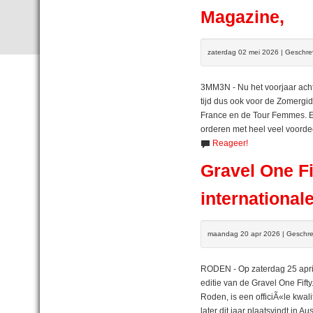
Magazine,
zaterdag 02 mei 2026 | Geschr
3MM3N - Nu het voorjaar achte
tijd dus ook voor de Zomergid
France en de Tour Femmes. Ei
orderen met heel veel voorde
Reageer!
Gravel One Fi
international
maandag 20 apr 2026 | Geschre
RODEN - Op zaterdag 25 april 
editie van de Gravel One Fifty
Roden, is een officiÃ«le kwal
later dit jaar plaatsvindt in Aus