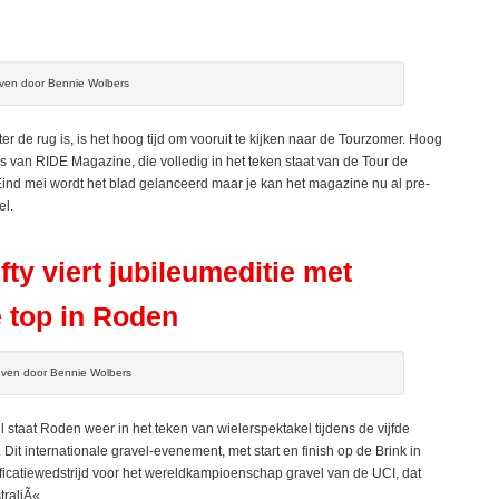
even door Bennie Wolbers
r de rug is, is het hoog tijd om vooruit te kijken naar de Tourzomer. Hoog
s van RIDE Magazine, die volledig in het teken staat van de Tour de
nd mei wordt het blad gelanceerd maar je kan het magazine nu al pre-
el.
fty viert jubileumeditie met
e top in Roden
ven door Bennie Wolbers
staat Roden weer in het teken van wielerspektakel tijdens de vijfde
. Dit internationale gravel-evenement, met start en finish op de Brink in
ificatiewedstrijd voor het wereldkampioenschap gravel van de UCI, dat
traliÃ«.