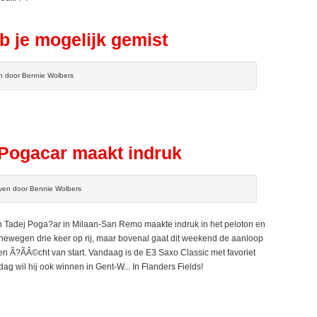
b je mogelijk gemist
en door Bennie Wolbers
Pogacar maakt indruk
even door Bennie Wolbers
Tadej Poga?ar in Milaan-San Remo maakte indruk in het peloton en
ewegen drie keer op rij, maar bovenal gaat dit weekend de aanloop
 Ã?ÃÂ©cht van start. Vandaag is de E3 Saxo Classic met favoriet
ag wil hij ook winnen in Gent-W... In Flanders Fields!