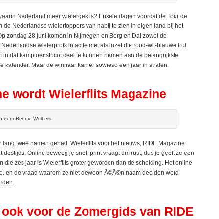
waarin Nederland meer wielergek is? Enkele dagen voordat de Tour de
m de Nederlandse wielertoppers van nabij te zien in eigen land bij het
 Op zondag 28 juni komen in Nijmegen en Berg en Dal zowel de
Nederlandse wielerprofs in actie met als inzet die rood-wit-blauwe trui.
m in dat kampioenstricot deel te kunnen nemen aan de belangrijkste
 kalender. Maar de winnaar kan er sowieso een jaar in stralen.
e wordt Wielerflits Magazine
en door Bennie Wolbers
lang twee namen gehad. Wielerflits voor het nieuws, RIDE Magazine
t destijds. Online beweeg je snel, print vraagt om rust, dus je geeft ze een
in die zes jaar is Wielerflits groter geworden dan de scheiding. Het online
ide, en de vraag waarom ze niet gewoon Ã©Ã©n naam deelden werd
orden.
s ook voor de Zomergids van RIDE