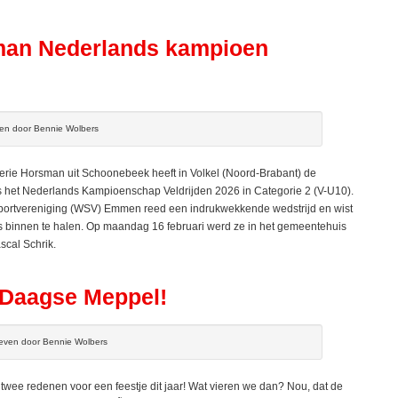
man Nederlands kampioen
ven door Bennie Wolbers
rie Horsman uit Schoonebeek heeft in Volkel (Noord-Brabant) de
ens het Nederlands Kampioenschap Veldrijden 2026 in Categorie 2 (V-U10).
sportvereniging (WSV) Emmen reed een indrukwekkende wedstrijd en wist
ijs binnen te halen. Op maandag 16 februari werd ze in het gemeentehuis
cal Schrik.
s4Daagse Meppel!
even door Bennie Wolbers
ee redenen voor een feestje dit jaar! Wat vieren we dan? Nou, dat de