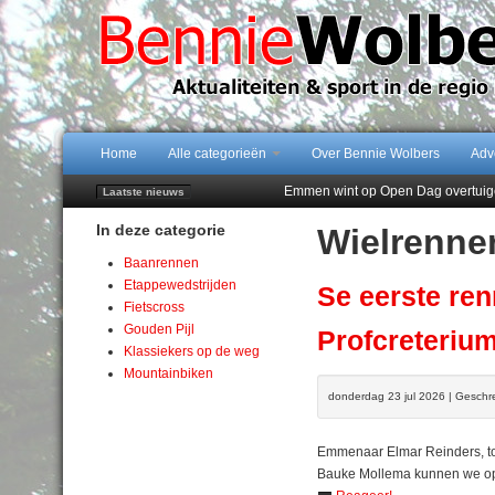
Home
Alle categorieën
Over Bennie Wolbers
Adv
Emmen wint op Open Dag overtuig
Laatste nieuws
Daan Lambers tekent eerste profc
In deze categorie
Wielrenne
Jubileumfeest 35 jaar De Amer
Hunzeloopwandeltocht keert op 19
Baanrennen
102 kaarsen voor eeuwling Mieke 
Etappewedstrijden
Se eerste ren
Fietscross
Gouden Pijl
Profcreterium
Klassiekers op de weg
Mountainbiken
donderdag 23 jul 2026 | Geschr
Emmenaar Elmar Reinders, to
Bauke Mollema kunnen we op 2