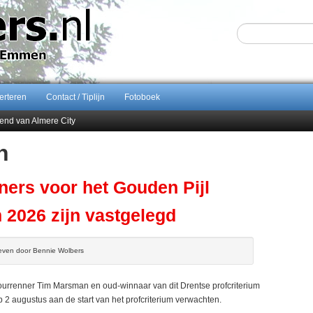
erteren
Contact / Tiplijn
Fotoboek
end van Almere City
ontract bij FC Emmen
n
 september 2026 terug naar Zuidlaren
Sijbom-Maatje
ners voor het Gouden Pijl
 2026 zijn vastgelegd
even door Bennie Wolbers
urrenner Tim Marsman en oud-winnaar van dit Drentse profcriterium
 augustus aan de start van het profcriterium verwachten.