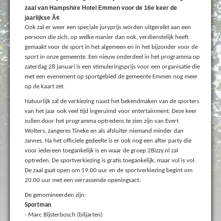
zaal van Hampshire Hotel Emmen voor de 16e keer de
jaarlijkse Ã¢
Ook zal er weer een speciale juryprijs worden uitgereikt aan een
persoon die zich, op welke manier dan ook, verdienstelijk heeft
gemaakt voor de sport in het algemeen en in het bijzonder voor de
sport in onze gemeente. Een nieuw onderdeel in het programma op
zaterdag 28 januari is een stimuleringsprijs voor een organisatie die
met een evenement op sportgebied de gemeente Emmen nog meer
op de kaart zet.
Natuurlijk zal de verkiezing naast het bekendmaken van de sporters
van het jaar ook veel tijd ingeruimd voor entertainment. Deze keer
zullen door het programma optredens te zien zijn van Evert
Wolters, zangeres Tineke en als afsluiter niemand minder dan
Jannes. Na het officiele gedeelte is er ook nog een after party die
voor iedereen toegankelijk is en waar de groep 2Bizzy.nl zal
optreden. De sportverkiezing is gratis toegankelijk, maar vol is vol.
De zaal gaat open om 19.00 uur en de sportverkiezing begint om
20.00 uur met een verrassende openingsact.
De genomineerden zijn:
Sportman
- Marc Bijsterbosch (biljarten)