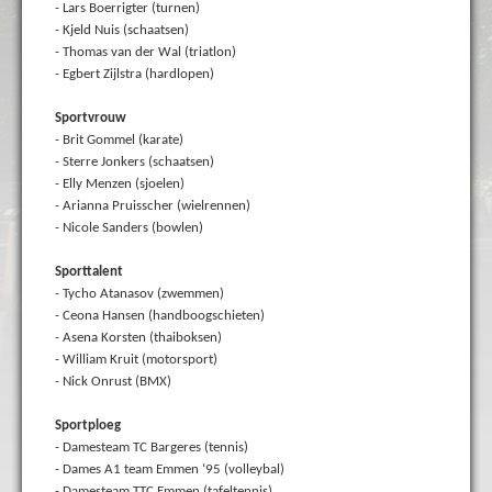
- Lars Boerrigter (turnen)
- Kjeld Nuis (schaatsen)
- Thomas van der Wal (triatlon)
- Egbert Zijlstra (hardlopen)
Sportvrouw
- Brit Gommel (karate)
- Sterre Jonkers (schaatsen)
- Elly Menzen (sjoelen)
- Arianna Pruisscher (wielrennen)
- Nicole Sanders (bowlen)
Sporttalent
- Tycho Atanasov (zwemmen)
- Ceona Hansen (handboogschieten)
- Asena Korsten (thaiboksen)
- William Kruit (motorsport)
- Nick Onrust (BMX)
Sportploeg
- Damesteam TC Bargeres (tennis)
- Dames A1 team Emmen ‘95 (volleybal)
- Damesteam TTC Emmen (tafeltennis)