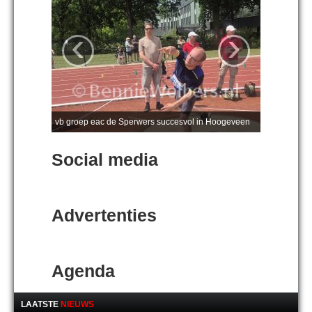
‹
›
vb groep eac de Sperwers succesvol in Hoogeveen
Social media
Advertenties
Agenda
LAATSTE
NIEUWS