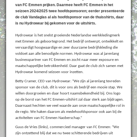
van FC Emmen prijken. Daarmee heeft FC Emmen in het
seizoen 2024/2025 twee hoofdsponsoren; eerder presenteerde
de club Vandaglas al als hoofdsponsor van de thuisshirts, daar
is nu Hydrowear bij gekomen voor de uitshirts.
Hydrowear is het snelst groeiende Nederlandse werkkledingmerk
met Emmen als geboortegrond. Het bedrijf ontwerpt, ontwikkelt en
vervaardigt hoogwaardige en zeer duurzame bedrijfskleding die
voldoet aan alle benodigde normen. Hydrowear was al jarenlang
businesspartner van FC Emmen en zocht naar meer exposure en
maatschappelijke betrokkenheid. Daar gaat de club zich samen met
Hydrowear komend seizoen voor inzetten.
Betty Cramer, CEO van Hydrowear: “We zijn al jarenlang tevreden
sponsor van de club, dit is voor ons als bedrijf een mooie stap. We
willen doorgroeien en daar hoort naamsbekendheid bij. Ons logo
op de borst van het FC Emmen-uitshirt zal daar sterk aan bijdragen.
Daarnaast hechten we veel waarde aan onze maatschappelijke rol in
de regio. We haken daarom als medehoofdsponsor ook aan bij de
activiteiten van FC Emmen Naoberschap.”
Guus de Vries (links), commercieel manager van FC Emmen: “We
zijn ontzettend blij dat we nu twee schitterende bedrijven uit