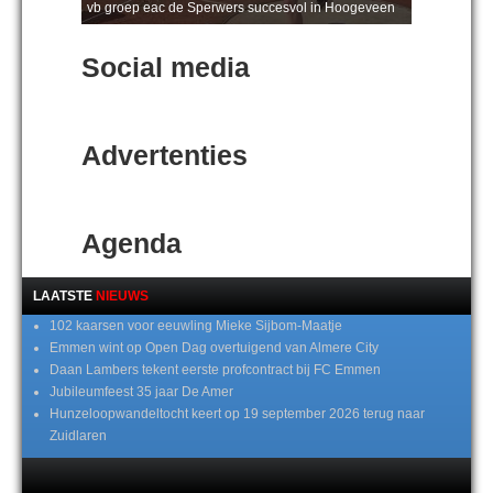
vb groep eac de Sperwers succesvol in Hoogeveen
Social media
Advertenties
Agenda
LAATSTE
NIEUWS
102 kaarsen voor eeuwling Mieke Sijbom-Maatje
Emmen wint op Open Dag overtuigend van Almere City
Daan Lambers tekent eerste profcontract bij FC Emmen
Jubileumfeest 35 jaar De Amer
Hunzeloopwandeltocht keert op 19 september 2026 terug naar
Zuidlaren