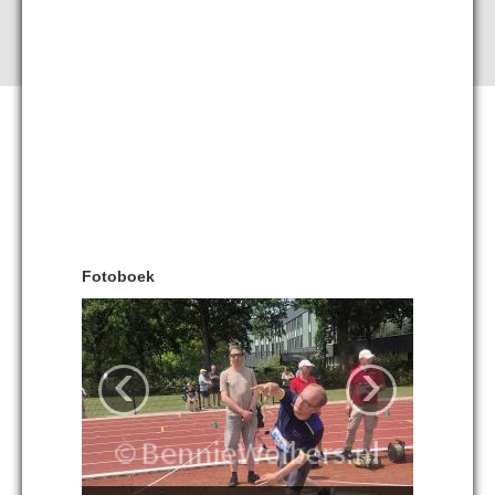
Fotoboek
‹
›