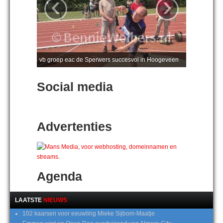
‹
›
vb groep eac de Sperwers succesvol in Hoogeveen
Social media
Advertenties
Agenda
LAATSTE
NIEUWS
102 kaarsen voor eeuwling Mieke Sijbom-Maatje