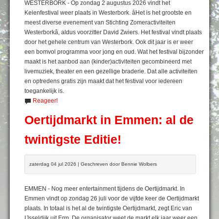
WESTERBORK - Op zondag 2 augustus 2026 vindt het
Keienfestival weer plaats in Westerbork. âHet is het grootste en
meest diverse evenement van Stichting Zomeractiviteiten
Westerborkâ, aldus voorzitter David Zwiers. Het festival vindt plaats
door het gehele centrum van Westerbork. Ook dit jaar is er weer
een bomvol programma voor jong en oud. Wat het festival bijzonder
maakt is het aanbod aan (kinder)activiteiten gecombineerd met
livemuziek, theater en een gezellige braderie. Dat alle activiteiten
en optredens gratis zijn maakt dat het festival voor iedereen
toegankelijk is.
Reageer!
Oertijdmarkt in Emmen: al de
twintigste Editie!
zaterdag 04 jul 2026 | Geschreven door Bennie Wolbers
EMMEN - Nog meer entertainment tijdens de Oertijdmarkt. In
Emmen vindt op zondag 26 juli voor de vijfde keer de Oertijdmarkt
plaats. In totaal is het al de twintigste Oertijdmarkt, zegt Eric van
IJsseldijk uit Erm. De organisator weet de markt elk jaar weer een