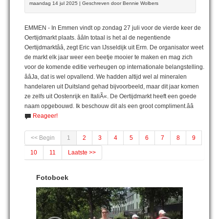
maandag 14 jul 2025 | Geschreven door Bennie Wolbers
EMMEN - In Emmen vindt op zondag 27 juli voor de vierde keer de
Oertijdmarkt plaats. ââIn totaal is het al de negentiende
Oertijdmarktââ, zegt Eric van IJsseldijk uit Erm. De organisator weet
de markt elk jaar weer een beetje mooier te maken en mag zich
voor de komende editie verheugen op internationale belangstelling.
ââJa, dat is wel opvallend. We hadden altijd wel al mineralen
handelaren uit Duitsland gehad bijvoorbeeld, maar dit jaar komen
ze zelfs uit Oostenrijk en ItaliÃ«. De Oertijdmarkt heeft een goede
naam opgebouwd. Ik beschouw dit als een groot compliment.ââ
Reageer!
<< Begin
1
2
3
4
5
6
7
8
9
10
11
Laatste >>
Fotoboek