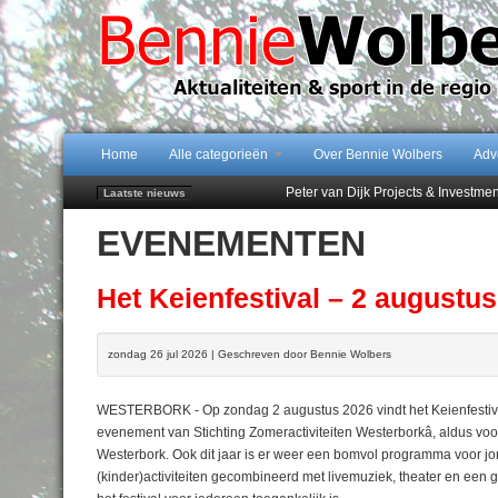
Home
Alle categorieën
Over Bennie Wolbers
Adv
Peter van Dijk Projects & Investm
Laatste nieuws
Najaar '26 staat live!
EVENEMENTEN
102 kaarsen voor eeuwling Mieke 
Emmen wint op Open Dag overtuig
Treffer van Quispel bezorgt FC Em
Het Keienfestival – 2 augustu
zondag 26 jul 2026 | Geschreven door Bennie Wolbers
WESTERBORK - Op zondag 2 augustus 2026 vindt het Keienfestival w
evenement van Stichting Zomeractiviteiten Westerborkâ, aldus voor
Westerbork. Ook dit jaar is er weer een bomvol programma voor jon
(kinder)activiteiten gecombineerd met livemuziek, theater en een gez