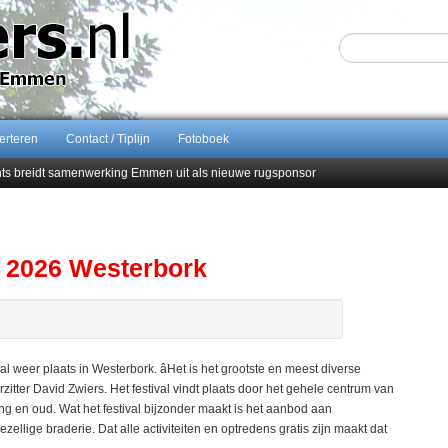
erteren
Contact / Tiplijn
Fotoboek
ents breidt samenwerking Emmen uit als nieuwe rugsponsor
Sijbom-Maatje
end van Almere City
men droomstart
s 2026 Westerbork
eer plaats in Westerbork. âHet is het grootste en meest diverse
zitter David Zwiers. Het festival vindt plaats door het gehele centrum van
g en oud. Wat het festival bijzonder maakt is het aanbod aan
ellige braderie. Dat alle activiteiten en optredens gratis zijn maakt dat