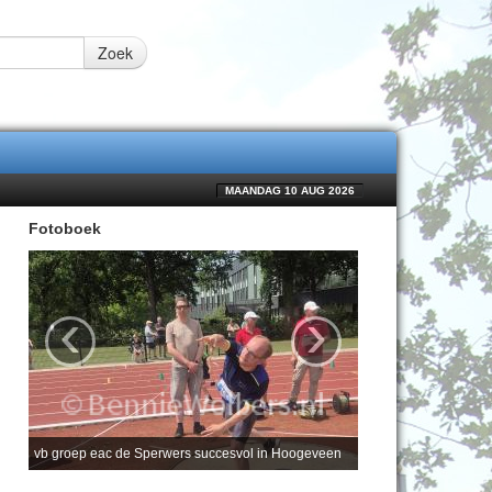
Zoek
MAANDAG 10 AUG 2026
Fotoboek
‹
›
vb groep eac de Sperwers succesvol in Hoogeveen