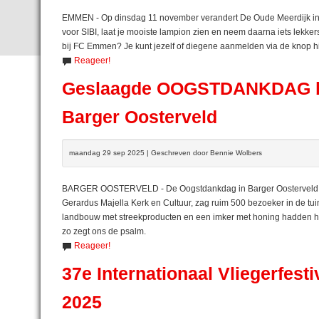
EMMEN - Op dinsdag 11 november verandert De Oude Meerdijk in een
voor SIBI, laat je mooiste lampion zien en neem daarna iets lekke
bij FC Emmen? Je kunt jezelf of diegene aanmelden via de knop 
Reageer!
Geslaagde OOGSTDANKDAG bij 
Barger Oosterveld
maandag 29 sep 2025 | Geschreven door Bennie Wolbers
BARGER OOSTERVELD - De Oogstdankdag in Barger Oosterveld we
Gerardus Majella Kerk en Cultuur, zag ruim 500 bezoeker in de tui
landbouw met streekproducten en een imker met honing hadden hu
zo zegt ons de psalm.
Reageer!
37e Internationaal Vliegerfes
2025