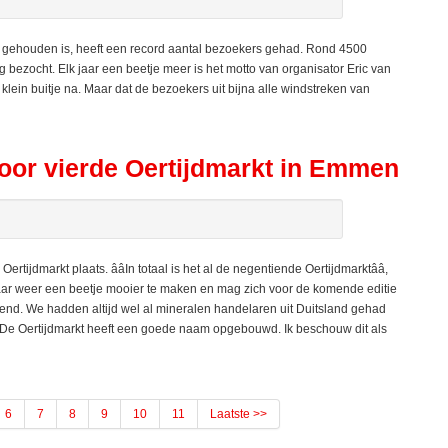
 gehouden is, heeft een record aantal bezoekers gehad. Rond 4500
bezocht. Elk jaar een beetje meer is het motto van organisator Eric van
n klein buitje na. Maar dat de bezoekers uit bijna alle windstreken van
 voor vierde Oertijdmarkt in Emmen
jdmarkt plaats. ââIn totaal is het al de negentiende Oertijdmarktââ,
k jaar weer een beetje mooier te maken en mag zich voor de komende editie
vallend. We hadden altijd wel al mineralen handelaren uit Duitsland gehad
Ã«. De Oertijdmarkt heeft een goede naam opgebouwd. Ik beschouw dit als
6
7
8
9
10
11
Laatste >>