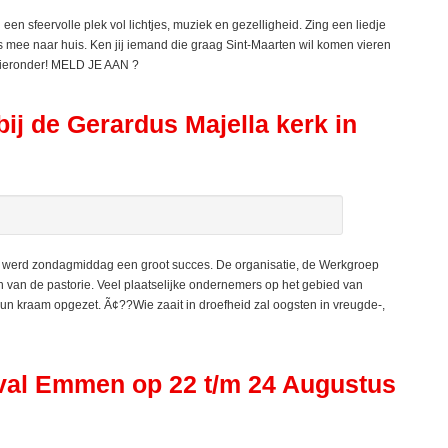
 sfeervolle plek vol lichtjes, muziek en gezelligheid. Zing een liedje
rs mee naar huis. Ken jij iemand die graag Sint-Maarten wil komen vieren
hieronder! MELD JE AAN ?
de Gerardus Majella kerk in
rd zondagmiddag een groot succes. De organisatie, de Werkgroep
n van de pastorie. Veel plaatselijke ondernemers op het gebied van
n kraam opgezet. Ã¢??Wie zaait in droefheid zal oogsten in vreugde-,
tival Emmen op 22 t/m 24 Augustus