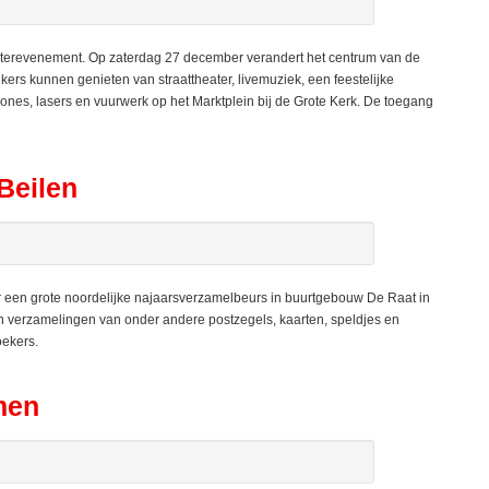
erevenement. Op zaterdag 27 december verandert het centrum van de
ers kunnen genieten van straattheater, livemuziek, een feestelijke
es, lasers en vuurwerk op het Marktplein bij de Grote Kerk. De toegang
Beilen
een grote noordelijke najaarsverzamelbeurs in buurtgebouw De Raat in
un verzamelingen van onder andere postzegels, kaarten, speldjes en
oekers.
men