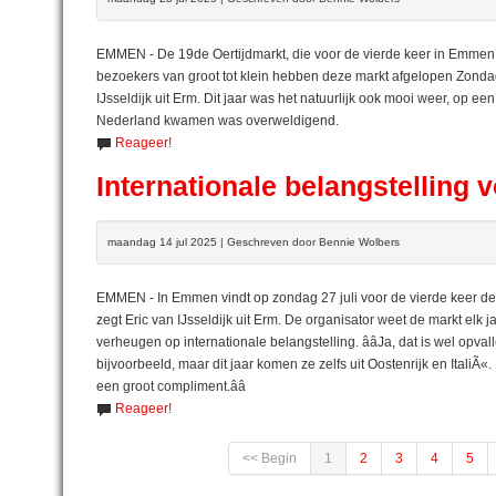
EMMEN - De 19de Oertijdmarkt, die voor de vierde keer in Emmen
bezoekers van groot tot klein hebben deze markt afgelopen Zondag 
IJsseldijk uit Erm. Dit jaar was het natuurlijk ook mooi weer, op ee
Nederland kwamen was overweldigend.
Reageer!
Internationale belangstelling
maandag 14 jul 2025 | Geschreven door Bennie Wolbers
EMMEN - In Emmen vindt op zondag 27 juli voor de vierde keer de Oerti
zegt Eric van IJsseldijk uit Erm. De organisator weet de markt el
verheugen op internationale belangstelling. ââJa, dat is wel op
bijvoorbeeld, maar dit jaar komen ze zelfs uit Oostenrijk en Itali
een groot compliment.ââ
Reageer!
<< Begin
1
2
3
4
5