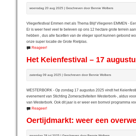
woensdag 20 aug 2025 | Geschreven door Bennie Wolbers
Vliegerfestival Emmen met als Thema Blijf Vliegeren EMMEN - Een b
Er is weer heel veel te beleven op ons 12 hectare grote terrein 
hebben , dus alle facetten van de vlieger sport kunnen getoond wo
onze super locatie de Grote Rietplas.
Reageer!
Het Keienfestival – 17 august
zaterdag 09 aug 2025 | Geschreven door Bennie Wolbers
WESTERBORK - Op zondag 17 augustus 2025 vindt het Keienfestival
evenement van Stichting Zomeractiviteiten Westerbork-, aldus voorz
van Westerbork. Ook dit jaar is er weer een bomvol programma vo
Reageer!
Oertijdmarkt: weer een overw
maandag 28 jul 2025 | Geschreven door Bennie Wolbers