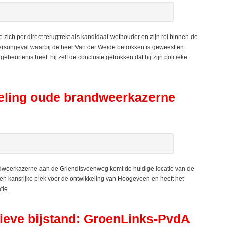
 per direct terugtrekt als kandidaat-wethouder en zijn rol binnen de
rkeersongeval waarbij de heer Van der Weide betrokken is geweest en
eurtenis heeft hij zelf de conclusie getrokken dat hij zijn politieke
eling oude brandweerkazerne
eerkazerne aan de Griendtsveenweg komt de huidige locatie van de
een kansrijke plek voor de ontwikkeling van Hoogeveen en heeft het
tie.
tieve bijstand: GroenLinks-PvdA