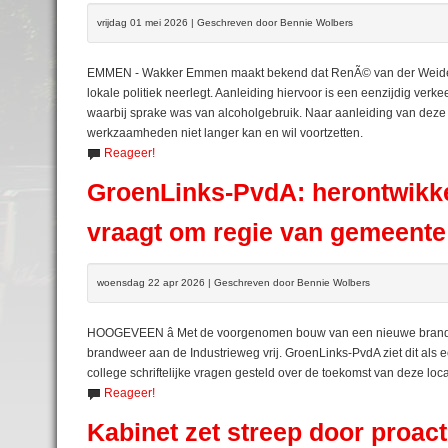
vrijdag 01 mei 2026 | Geschreven door Bennie Wolbers
EMMEN - Wakker Emmen maakt bekend dat RenÃ© van der Weide zich
lokale politiek neerlegt. Aanleiding hiervoor is een eenzijdig ve
waarbij sprake was van alcoholgebruik. Naar aanleiding van deze geb
werkzaamheden niet langer kan en wil voortzetten.
Reageer!
GroenLinks-PvdA: herontwikk
vraagt om regie van gemeente
woensdag 22 apr 2026 | Geschreven door Bennie Wolbers
HOOGEVEEN â Met de voorgenomen bouw van een nieuwe brandw
brandweer aan de Industrieweg vrij. GroenLinks-PvdA ziet dit als 
college schriftelijke vragen gesteld over de toekomst van deze loca
Reageer!
Kabinet zet streep door proac