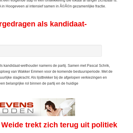
 een volgende stap in een ontwikkeling die lokaal al langer zichtbaar is.
in Hoogeveen al intensief samen in Ã©Ã©n gezamenlijke fractie.
gedragen als kandidaat-
 kandidaat-wethouder namens de partij. Samen met Pascal Schrik,
rsploeg van Wakker Emmen voor de komende bestuursperiode. Met de
urlijke slagkracht. Als lijsttrekker bij de afgelopen verkiezingen en
n belangrijke rol binnen de partij en de huidige
ide trekt zich terug uit politiek