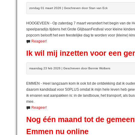
zondag 01 maart 2026 | Geschreven door Stan van Eck
HOOGEVEEN - Op zaterdag 7 maart verandert het begin van de Hoo
speelparadijs tijdens het Grote GlijbaanFestival voor kleine kinder
popcorn belooft het een feestelijke dag te worden voor (kleine) ki
Reageer!
Ik wil mij inzetten voor een 
maandag 23 feb 2026 | Geschreven door Bennie Wolbers
EMMEN - Heel langzaam kom ik ook tot de ontdekking dat ik ouder w
daarom kandidaat voor 50PLUS omdat ik mijn hele leven heb gewer
ik ervaren wat aanpakken is: in de landbouw, het transport, als bu
mee.
Reageer!
Nog één maand tot de gemeen
Emmen nu online