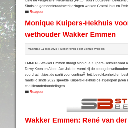
fusie tot Progressief Nederland (PRO). Voor Hoogeveen betekent dit
Sinds de gemeenteraadsverkiezingen werken GroenLinks en PvdA 
Reageer!
Monique Kuipers-Hekhuis voor
wethouder Wakker Emmen
maandag 11 mei 2026 | Geschreven door Bennie Wolbers
EMMEN - Wakker Emmen draagt Monique Kuipers-Hekhuis voor als
Dewy Keen en Albert-Jan Jakobs vormt zij de beoogde wethoude
voordracht kiest de partij voor continuÃ¯teit, betrokkenheid en bestu
raadslid sinds 2022 speelde Kuipers-Hekhuis de afgelopen jaren ee
coalitieonderhandelingen.
Reageer!
Wakker Emmen: René van der We