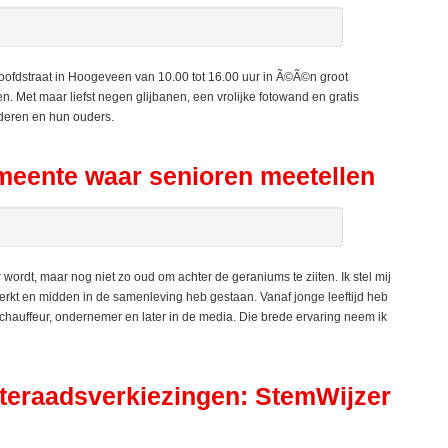
fdstraat in Hoogeveen van 10.00 tot 16.00 uur in Ã©Ã©n groot
en. Met maar liefst negen glijbanen, een vrolijke fotowand en gratis
nderen en hun ouders.
gemeente waar senioren meetellen
ordt, maar nog niet zo oud om achter de geraniums te ziiten. Ik stel mij
kt en midden in de samenleving heb gestaan. Vanaf jonge leeftijd heb
schauffeur, ondernemer en later in de media. Die brede ervaring neem ik
teraadsverkiezingen: StemWijzer