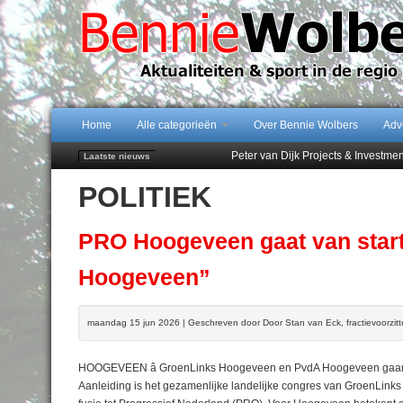
Home
Alle categorieën
Over Bennie Wolbers
Adv
Peter van Dijk Projects & Investm
Laatste nieuws
Najaar '26 staat live!
POLITIEK
102 kaarsen voor eeuwling Mieke 
Emmen wint op Open Dag overtuig
Treffer van Quispel bezorgt FC Em
PRO Hoogeveen gaat van start
Hoogeveen”
maandag 15 jun 2026 | Geschreven door Door Stan van Eck, fractievoorzi
HOOGEVEEN â GroenLinks Hoogeveen en PvdA Hoogeveen gaan
Aanleiding is het gezamenlijke landelijke congres van GroenLink