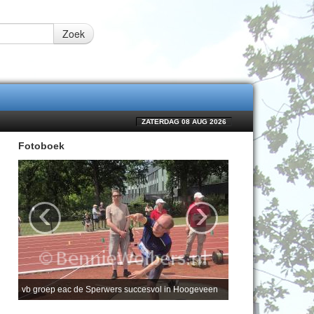
Zoek
ZATERDAG 08 AUG 2026
Fotoboek
‹
›
vb groep eac de Sperwers succesvol in Hoogeveen