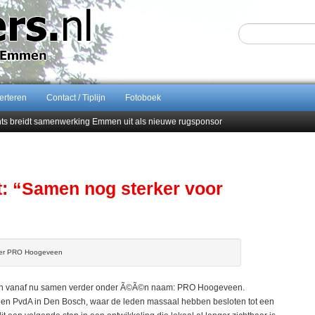
erteren
Contact / Tiplijn
Fotoboek
ents breidt samenwerking Emmen uit als nieuwe rugsponsor
Sijbom-Maatje
end van Almere City
men droomstart
: “Samen nog sterker voor
tter PRO Hoogeveen
 vanaf nu samen verder onder Ã©Ã©n naam: PRO Hoogeveen.
s en PvdA in Den Bosch, waar de leden massaal hebben besloten tot een