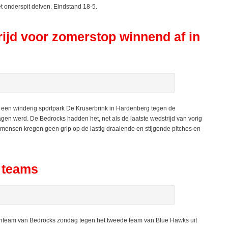
t onderspit delven. Eindstand 18-5.
rijd voor zomerstop winnend af in
n winderig sportpark De Kruserbrink in Hardenberg tegen de
gen werd. De Bedrocks hadden het, net als de laatste wedstrijd van vorig
gmensen kregen geen grip op de lastig draaiende en stijgende pitches en
 teams
nteam van Bedrocks zondag tegen het tweede team van Blue Hawks uit