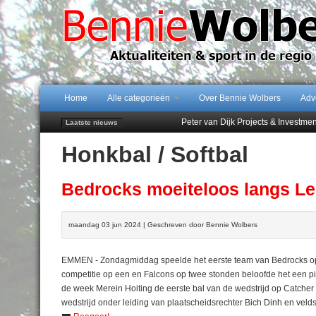
Home
Alle categorieën
Over Bennie Wolbers
Adv
Peter van Dijk Projects & Investm
Laatste nieuws
Najaar '26 staat live!
Honkbal / Softbal
102 kaarsen voor eeuwling Mieke 
Emmen wint op Open Dag overtuig
Treffer van Quispel bezorgt FC Em
Bedrocks moeiteloos langs Lel
maandag 03 jun 2024 | Geschreven door Bennie Wolbers
EMMEN - Zondagmiddag speelde het eerste team van Bedrocks op d
competitie op een en Falcons op twee stonden beloofde het een pit
de week Merein Hoiting de eerste bal van de wedstrijd op Catche
wedstrijd onder leiding van plaatscheidsrechter Bich Dinh en vel