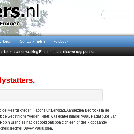
erteren
Contact / Tiplijn
Fotoboek
ents breidt samenwerking Emmen uit als nieuwe rugsponsor
Sijbom-Maatje
end van Almere City
men droomstart
ystatters.
e Meerdijk tegen Flacons uit Lelystad. Aangezien Bedrocks in de
tige wedstrijd te worden. Niets was echter minder waar. Nadat pupil van
r Robin Brandjes had gegooid ontspon zich een ongelijk opgaande
dscheidsrechter Davey Paulussen.