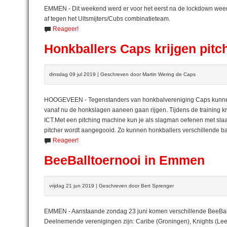
EMMEN - Dit weekend werd er voor het eerst na de lockdown weer
af tegen het Uitsmijters/Cubs combinatieteam.
Reageer!
Honkballers Caps krijgen pit
dinsdag 09 jul 2019 | Geschreven door Martin Wering de Caps
HOOGEVEEN - Tegenstanders van honkbalvereniging Caps kunnen h
vanaf nu de honkslagen aaneen gaan rijgen. Tijdens de training 
ICT.Met een pitching machine kun je als slagman oefenen met slaa
pitcher wordt aangegooid. Zo kunnen honkballers verschillende ball
Reageer!
BeeBalltoernooi in Emmen
vrijdag 21 jun 2019 | Geschreven door Bert Sprenger
EMMEN - Aanstaande zondag 23 juni komen verschillende BeeBall 
Deelnemende verenigingen zijn: Caribe (Groningen), Knights (Lee