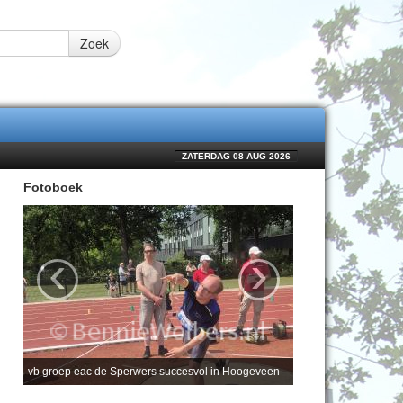
Zoek
ZATERDAG 08 AUG 2026
Fotoboek
‹
›
vb groep eac de Sperwers succesvol in Hoogeveen