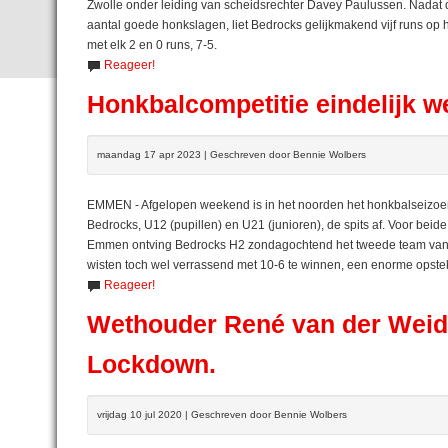
Zwolle onder leiding van scheidsrechter Davey Paulussen. Nadat de
aantal goede honkslagen, liet Bedrocks gelijkmakend vijf runs op h
met elk 2 en 0 runs, 7-5.
Reageer!
Honkbalcompetitie eindelijk we
maandag 17 apr 2023 | Geschreven door Bennie Wolbers
EMMEN - Afgelopen weekend is in het noorden het honkbalseizoen
Bedrocks, U12 (pupillen) en U21 (junioren), de spits af. Voor bei
Emmen ontving Bedrocks H2 zondagochtend het tweede team van 
wisten toch wel verrassend met 10-6 te winnen, een enorme opste
Reageer!
Wethouder René van der Weide
Lockdown.
vrijdag 10 jul 2020 | Geschreven door Bennie Wolbers