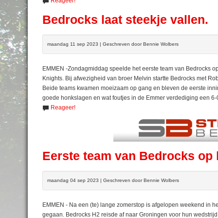
Reageer!
Bedrocks laat steekje vallen.
maandag 11 sep 2023 | Geschreven door Bennie Wolbers
EMMEN -Zondagmiddag speelde het eerste team van Bedrocks op e
Knights. Bij afwezigheid van broer Melvin startte Bedrocks met Ro
Beide teams kwamen moeizaam op gang en bleven de eerste inning
goede honkslagen en wat foutjes in de Emmer verdediging een 6-
Reageer!
Eerste team van Bedrocks op 
maandag 04 sep 2023 | Geschreven door Bennie Wolbers
EMMEN - Na een (te) lange zomerstop is afgelopen weekend in het
gegaan. Bedrocks H2 reisde af naar Groningen voor hun wedstrijd