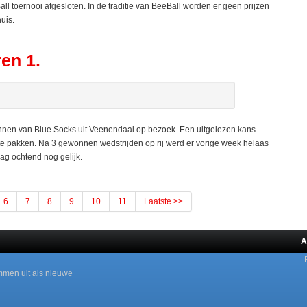
l toernooi afgesloten. In de traditie van BeeBall worden er geen prijzen
uis.
ren 1.
n van Blue Socks uit Veenendaal op bezoek. Een uitgelezen kans
 pakken. Na 3 gewonnen wedstrijden op rij werd er vorige week helaas
g ochtend nog gelijk.
6
7
8
9
10
11
Laatste >>
A
mmen uit als nieuwe