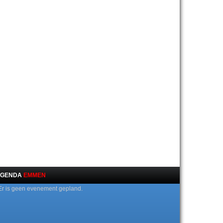
GENDA
EMMEN
Er is geen evenement gepland.