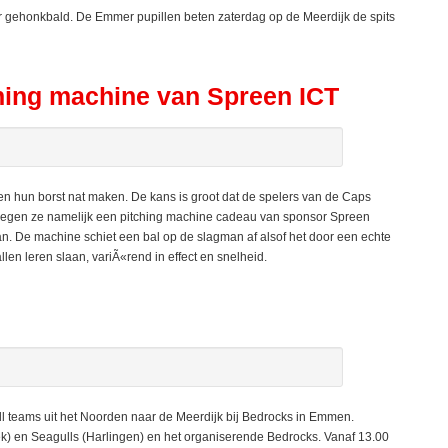
 gehonkbald. De Emmer pupillen beten zaterdag op de Meerdijk de spits
ching machine van Spreen ICT
un borst nat maken. De kans is groot dat de spelers van de Caps
kregen ze namelijk een pitching machine cadeau van sponsor Spreen
n. De machine schiet een bal op de slagman af alsof het door een echte
en leren slaan, variÃ«rend in effect en snelheid.
teams uit het Noorden naar de Meerdijk bij Bedrocks in Emmen.
k) en Seagulls (Harlingen) en het organiserende Bedrocks. Vanaf 13.00