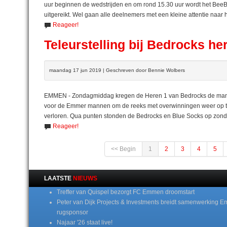
uur beginnen de wedstrijden en om rond 15.30 uur wordt het BeeBal
uitgereikt. Wel gaan alle deelnemers met een kleine attentie naar h
Reageer!
Teleurstelling bij Bedrocks he
maandag 17 jun 2019 | Geschreven door Bennie Wolbers
EMMEN - Zondagmiddag kregen de Heren 1 van Bedrocks de manne
voor de Emmer mannen om de reeks met overwinningen weer op te
verloren. Qua punten stonden de Bedrocks en Blue Socks op zonda
Reageer!
<< Begin
1
2
3
4
5
LAATSTE
NIEUWS
Treffer van Quispel bezorgt FC Emmen droomstart
Peter van Dijk Projects & Investments breidt samenwerking E
rugsponsor
Najaar '26 staat live!