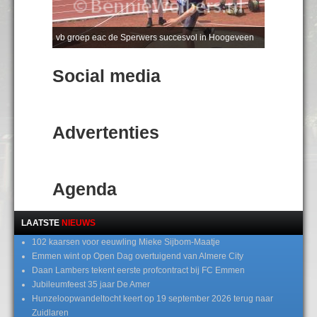
vb groep eac de Sperwers succesvol in Hoogeveen
Social media
Advertenties
Agenda
LAATSTE
NIEUWS
102 kaarsen voor eeuwling Mieke Sijbom-Maatje
Emmen wint op Open Dag overtuigend van Almere City
Daan Lambers tekent eerste profcontract bij FC Emmen
Jubileumfeest 35 jaar De Amer
Hunzeloopwandeltocht keert op 19 september 2026 terug naar
Zuidlaren