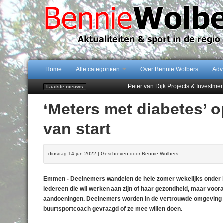
Home
Alle categorieën
Over Bennie Wolbers
Adv
Peter van Dijk Projects & Investm
Laatste nieuws
Najaar '26 staat live!
‘Meters met diabetes’ o
102 kaarsen voor eeuwling Mieke 
Emmen wint op Open Dag overtuig
van start
Treffer van Quispel bezorgt FC Em
dinsdag 14 jun 2022 | Geschreven door Bennie Wolbers
Emmen - Deelnemers wandelen de hele zomer wekelijks onder be
iedereen die wil werken aan zijn of haar gezondheid, maar voo
aandoeningen. Deelnemers worden in de vertrouwde omgeving va
buurtsportcoach gevraagd of ze mee willen doen.