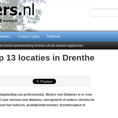
erteren
Contact / Tiplijn
Fotoboek
ents breidt samenwerking Emmen uit als nieuwe rugsponsor
p 13 locaties in Drenthe
Sijbom-Maatje
end van Almere City
men droomstart
geleiding van professionals. Meters met Diabetes is er voor
ral voor mensen met diabetes, overgewicht of andere chronische
n hun huisarts, praktijkondersteuner, fysiotherapeut of