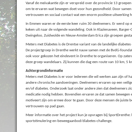
Vanaf de meivakantie zijn er verspreid over de provincie 13 groepen
om te ervaren wat bewegen doet voor hun gezondheid. Door samen o
vertrouwen en sociaal contact wat een enorm positieve uitwerking 
In Emmen waren er de eerste keer ruim 30 deelnemers. Er werd op 
keken uit naar de volgende wandeling. Ook in Klazienaveen, Barger-
Dwingeloo, Zuidwolde en Nieuw-Amsterdam Erica zijn groepen gesta
Meters met Diabetes is de Drentse variant van de landelijke diabete
De projectgroep in Drenthe werkt nauw samen met de BvdG-foundati
ook voor gekozen het eindevent in Drenthe te organiseren. Op zater
deze groep wandelaars. Zij kunnen die dag een route van 10 km, 5 km
Achtergrondinformatie
Meters met Diabetes is er voor iedereen die wil werken aan zijn of
andere chronische aandoeningen. Deelnemers ervaren op een veilige
en/of diabetes. Onderzoek laat onder andere zien dat deelnemers zic
medicatie nodig hebben. Bovendien ervaren ze dat samen bewegen en 
motiveert zijn om ermee door te gaan. Door deze mensen de juiste be
vertrouwen op pad gaan.
Meer informatie over het project kun je opvragen bij SportDrenthe
sportstimulering-en-beweegaanbod/diabetes-challenge.