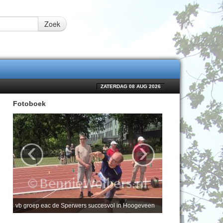
Zoek
ZATERDAG 08 AUG 2026
Fotoboek
‹
›
vb groep eac de Sperwers succesvol in Hoogeveen