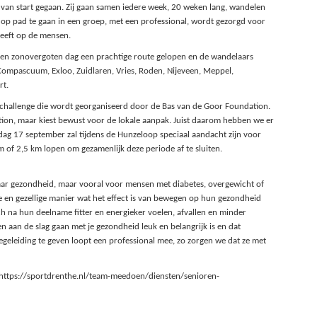
 van start gegaan. Zij gaan samen iedere week, 20 weken lang, wandelen
p pad te gaan in een groep, met een professional, wordt gezorgd voor
heeft op de mensen.
een zonovergoten dag een prachtige route gelopen en de wandelaars
Compascuum, Exloo, Zuidlaren, Vries, Roden, Nijeveen, Meppel,
rt.
s challenge die wordt georganiseerd door de Bas van de Goor Foundation.
on, maar kiest bewust voor de lokale aanpak. Juist daarom hebben we er
dag 17 september zal tijdens de Hunzeloop speciaal aandacht zijn voor
 of 2,5 km lopen om gezamenlijk deze periode af te sluiten.
 haar gezondheid, maar vooral voor mensen met diabetes, overgewicht of
 en gezellige manier wat het effect is van bewegen op hun gezondheid
h na hun deelname fitter en energieker voelen, afvallen en minder
aan de slag gaan met je gezondheid leuk en belangrijk is en dat
geleiding te geven loopt een professional mee, zo zorgen we dat ze met
: https://sportdrenthe.nl/team-meedoen/diensten/senioren-