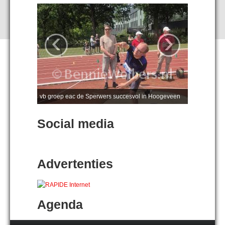
‹
›
vb groep eac de Sperwers succesvol in Hoogeveen
Social media
Advertenties
Agenda