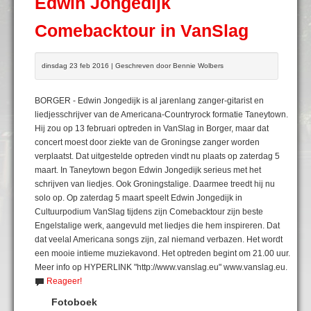
Edwin Jongedijk
Comebacktour in VanSlag
dinsdag 23 feb 2016 | Geschreven door Bennie Wolbers
BORGER - Edwin Jongedijk is al jarenlang zanger-gitarist en
liedjesschrijver van de Americana-Countryrock formatie Taneytown.
Hij zou op 13 februari optreden in VanSlag in Borger, maar dat
concert moest door ziekte van de Groningse zanger worden
verplaatst. Dat uitgestelde optreden vindt nu plaats op zaterdag 5
maart. In Taneytown begon Edwin Jongedijk serieus met het
schrijven van liedjes. Ook Groningstalige. Daarmee treedt hij nu
solo op. Op zaterdag 5 maart speelt Edwin Jongedijk in
Cultuurpodium VanSlag tijdens zijn Comebacktour zijn beste
Engelstalige werk, aangevuld met liedjes die hem inspireren. Dat
dat veelal Americana songs zijn, zal niemand verbazen. Het wordt
een mooie intieme muziekavond. Het optreden begint om 21.00 uur.
Meer info op HYPERLINK "http://www.vanslag.eu" www.vanslag.eu.
Reageer!
Fotoboek