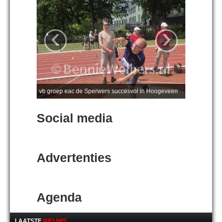
‹
›
vb groep eac de Sperwers succesvol in Hoogeveen
Social media
Advertenties
Agenda
LAATSTE
NIEUWS