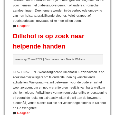
iedereen die wil werken aan zijn of haar gezondheid, maar vooral
voor mensen met diabetes, overgewicht of andere chronische
aandoeningen. Deelnemers worden in de vertrouwde omgeving
van hun huisarts, praktijkondersteuner, fysiotherapeut of
buurtsportcoach gevraagd of ze mee willen doen.
Reageer!
Dillehof is op zoek naar
helpende handen
maandag 23 mei 2022 | Geschreven door Bennie Wolbers
KLAZIENAVEEN - Woonzorglocatie Dillehof in Klazienaveen is op
zoek naar vrijwilligers om te ondersteunen bij verschillende
activiteiten. Wie graag wat wil betekenen voor de ouderen in het
woonzorgcentrum en nog wat vrije uren heeft, is van harte welkom
zich te melden. ,,Vrijwilligers vormen een belangrijke ondersteuning
bij vooral de leuke en extra activiteiten die wij aan de bewoners
biedenââ, vertelt Manita Kat die activiteitenbegeleider is in Dillehof
en De Weegbree.
Reageer!