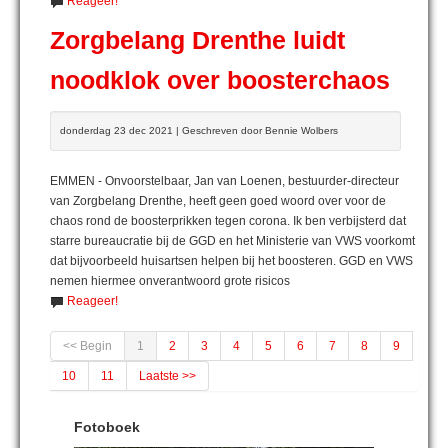
Reageer!
Zorgbelang Drenthe luidt
noodklok over boosterchaos
donderdag 23 dec 2021 | Geschreven door Bennie Wolbers
EMMEN - Onvoorstelbaar, Jan van Loenen, bestuurder-directeur
van Zorgbelang Drenthe, heeft geen goed woord over voor de
chaos rond de boosterprikken tegen corona. Ik ben verbijsterd dat
starre bureaucratie bij de GGD en het Ministerie van VWS voorkomt
dat bijvoorbeeld huisartsen helpen bij het boosteren. GGD en VWS
nemen hiermee onverantwoord grote risicos
Reageer!
<< Begin
1
2
3
4
5
6
7
8
9
10
11
Laatste >>
Fotoboek