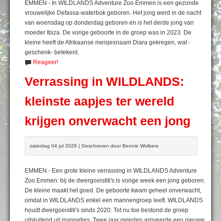
EMMEN - In WILDLANDS Adventure Zoo Emmen is een gezonde
vrouwelijke Defassa-waterbok geboren. Het jong werd in de nacht
van woensdag op donderdag geboren en is het derde jong van
moeder Ibiza. De vorige geboorte in de groep was in 2023. De
kleine heeft de Afrikaanse meisjesnaam Diara gekregen, wat -
geschenk- betekent.
Reageer!
Verrassing in WILDLANDS:
kleinste aapjes ter wereld
krijgen onverwacht een jong
zaterdag 04 jul 2026 | Geschreven door Bennie Wolbers
EMMEN - Een grote kleine verrassing in WILDLANDS Adventure
Zoo Emmen: bij de dwergoeistiti's is vorige week een jong geboren.
De kleine maakt het goed. De geboorte kwam geheel onverwacht,
omdat in WILDLANDS enkel een mannengroep leeft. WILDLANDS
houdt dwergoeistiti's sinds 2020. Tot nu toe bestond de groep
uitsluitend uit mannetjes. Twee jaar geleden arriveerde een nieuwe