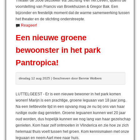
Theater de 500e bezoeker via Stichting Vier het Leven, tijdens de
voorstelling van Francis van Broekhuizen & Gregor Bak. Een
bijzonder en feestelijk moment dat de warme samenwerking tussen
het theater en de stichting onderstreepte.
Reageer!
Een nieuwe groene
bewoonster in het park
Pantropica!
dinsdag 12 aug 2025 | Geschreven door Bennie Wolbers
LUTTELGEEST - Er is een nieuwe bewoner in het park komen
wonen! Marijn is een prachtige, groene leguaan van 18 jaar jong.
Na een liefdevolle tijd in een opvang mag ze nu bij ons van haar
rustige oude dag genieten. Groene leguanen kunnen wel 20 jaar
oud worden, dus hopelijk kunnen we nog lang van haar gezelschap
genieten. Kom haar zelf ontmoeten in Vlinderica en zie hoe ze zich
helemaal thuis voelt tussen het groen. Kom kennismaken met onze
leguaan en neem Aart mee naar huis.