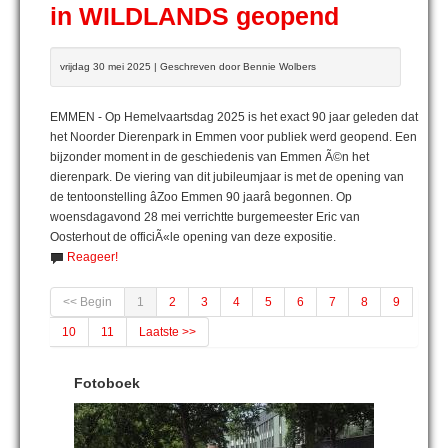
in WILDLANDS geopend
vrijdag 30 mei 2025 | Geschreven door Bennie Wolbers
EMMEN - Op Hemelvaartsdag 2025 is het exact 90 jaar geleden dat
het Noorder Dierenpark in Emmen voor publiek werd geopend. Een
bijzonder moment in de geschiedenis van Emmen Ã©n het
dierenpark. De viering van dit jubileumjaar is met de opening van
de tentoonstelling âZoo Emmen 90 jaarâ begonnen. Op
woensdagavond 28 mei verrichtte burgemeester Eric van
Oosterhout de officiÃ«le opening van deze expositie.
Reageer!
<< Begin
1
2
3
4
5
6
7
8
9
10
11
Laatste >>
Fotoboek