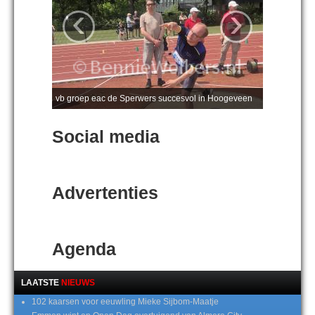
‹
›
vb groep eac de Sperwers succesvol in Hoogeveen
Social media
Advertenties
Agenda
LAATSTE
NIEUWS
102 kaarsen voor eeuwling Mieke Sijbom-Maatje