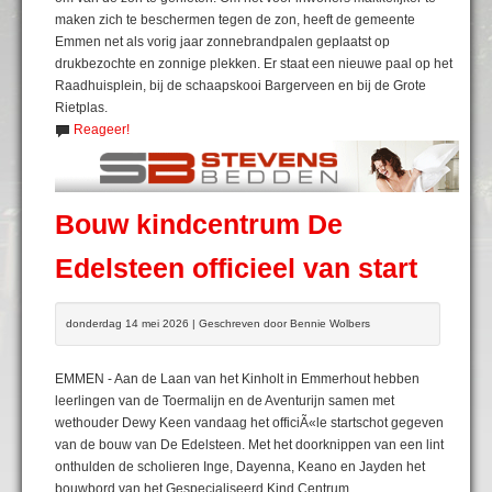
maken zich te beschermen tegen de zon, heeft de gemeente
Emmen net als vorig jaar zonnebrandpalen geplaatst op
drukbezochte en zonnige plekken. Er staat een nieuwe paal op het
Raadhuisplein, bij de schaapskooi Bargerveen en bij de Grote
Rietplas.
Reageer!
Bouw kindcentrum De
Edelsteen officieel van start
donderdag 14 mei 2026 | Geschreven door Bennie Wolbers
EMMEN - Aan de Laan van het Kinholt in Emmerhout hebben
leerlingen van de Toermalijn en de Aventurijn samen met
wethouder Dewy Keen vandaag het officiÃ«le startschot gegeven
van de bouw van De Edelsteen. Met het doorknippen van een lint
onthulden de scholieren Inge, Dayenna, Keano en Jayden het
bouwbord van het Gespecialiseerd Kind Centrum.