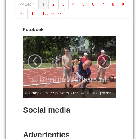
<< Begin
1
2
3
4
5
6
7
8
9
10
11
Laatste >>
Fotoboek
‹
›
vb groep eac de Sperwers succesvol in Hoogeveen
Social media
Advertenties