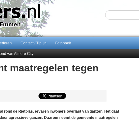
erteren
Contact / Tiplijn
Fotoboek
end van Almere City
ontract bij FC Emmen
 maatregelen tegen
 september 2026 terug naar Zuidlaren
Sijbom-Maatje
l rond de Rietplas, ervaren inwoners overlast van ganzen. Het gaat
s door agressieve ganzen. Daarom neemt de gemeente maatregelen