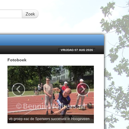
Zoek
VRIJDAG 07 AUG 2026
Fotoboek
‹
›
vb groep eac de Sperwers succesvol in Hoogeveen