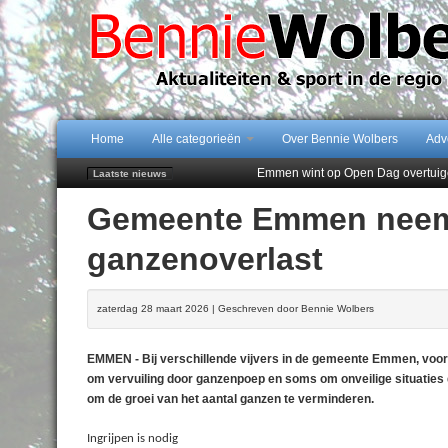
Home
Alle categorieën
Over Bennie Wolbers
Adv
Emmen wint op Open Dag overtuig
Laatste nieuws
Daan Lambers tekent eerste profc
Gemeente Emmen neemt
Jubileumfeest 35 jaar De Amer
Hunzeloopwandeltocht keert op 19
ganzenoverlast
102 kaarsen voor eeuwling Mieke 
zaterdag 28 maart 2026 | Geschreven door Bennie Wolbers
EMMEN - Bij verschillende vijvers in de gemeente Emmen, voora
om vervuiling door ganzenpoep en soms om onveilige situatie
om de groei van het aantal ganzen te verminderen.
Ingrijpen is nodig