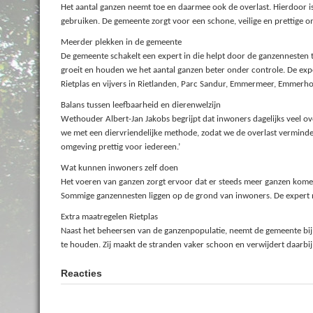
Het aantal ganzen neemt toe en daarmee ook de overlast. Hierdoor is
gebruiken. De gemeente zorgt voor een schone, veilige en prettige
Meerder plekken in de gemeente
De gemeente schakelt een expert in die helpt door de ganzennesten t
groeit en houden we het aantal ganzen beter onder controle. De expe
Rietplas en vijvers in Rietlanden, Parc Sandur, Emmermeer, Emmerh
Balans tussen leefbaarheid en dierenwelzijn
Wethouder Albert-Jan Jakobs begrijpt dat inwoners dagelijks veel 
we met een diervriendelijke methode, zodat we de overlast vermind
omgeving prettig voor iedereen.’
Wat kunnen inwoners zelf doen
Het voeren van ganzen zorgt ervoor dat er steeds meer ganzen kom
Sommige ganzennesten liggen op de grond van inwoners. De expert n
Extra maatregelen Rietplas
Naast het beheersen van de ganzenpopulatie, neemt de gemeente bij 
te houden. Zij maakt de stranden vaker schoon en verwijdert daarbi
Reacties