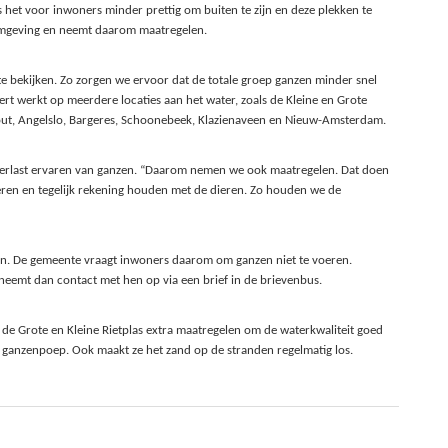
 het voor inwoners minder prettig om buiten te zijn en deze plekken te
 omgeving en neemt daarom maatregelen.
e bekijken. Zo zorgen we ervoor dat de totale groep ganzen minder snel
rt werkt op meerdere locaties aan het water, zoals de Kleine en Grote
out, Angelslo, Bargeres, Schoonebeek, Klazienaveen en Nieuw-Amsterdam.
overlast ervaren van ganzen. “Daarom nemen we ook maatregelen. Dat doen
eren en tegelijk rekening houden met de dieren. Zo houden we de
en. De gemeente vraagt inwoners daarom om ganzen niet te voeren.
eemt dan contact met hen op via een brief in de brievenbus.
de Grote en Kleine Rietplas extra maatregelen om de waterkwaliteit goed
j ganzenpoep. Ook maakt ze het zand op de stranden regelmatig los.