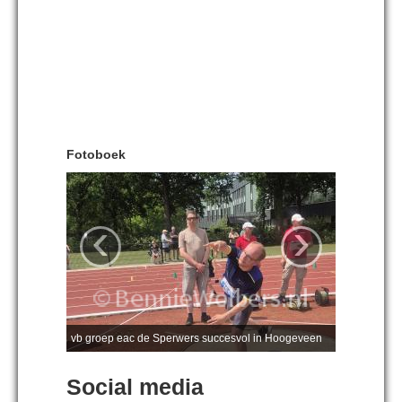
Fotoboek
‹
›
vb groep eac de Sperwers succesvol in Hoogeveen
Social media