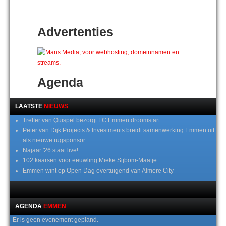
Advertenties
Agenda
LAATSTE
NIEUWS
Treffer van Quispel bezorgt FC Emmen droomstart
Peter van Dijk Projects & Investments breidt samenwerking Emmen uit
als nieuwe rugsponsor
Najaar '26 staat live!
102 kaarsen voor eeuwling Mieke Sijbom-Maatje
Emmen wint op Open Dag overtuigend van Almere City
AGENDA
EMMEN
Er is geen evenement gepland.