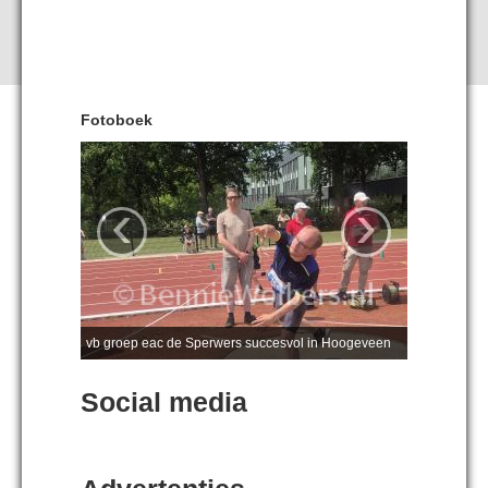
Fotoboek
‹
›
vb groep eac de Sperwers succesvol in Hoogeveen
Social media