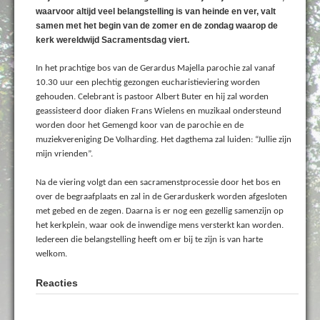
waarvoor altijd veel belangstelling is van heinde en ver, valt
samen met het begin van de zomer en de zondag waarop de
kerk wereldwijd Sacramentsdag viert.
In het prachtige bos van de Gerardus Majella parochie zal vanaf
10.30 uur een plechtig gezongen eucharistieviering worden
gehouden. Celebrant is pastoor Albert Buter en hij zal worden
geassisteerd door diaken Frans Wielens en muzikaal ondersteund
worden door het Gemengd koor van de parochie en de
muziekvereniging De Volharding. Het dagthema zal luiden: “Jullie zijn
mijn vrienden”.
Na de viering volgt dan een sacramenstprocessie door het bos en
over de begraafplaats en zal in de Gerarduskerk worden afgesloten
met gebed en de zegen. Daarna is er nog een gezellig samenzijn op
het kerkplein, waar ook de inwendige mens versterkt kan worden.
Iedereen die belangstelling heeft om er bij te zijn is van harte
welkom.
Reacties