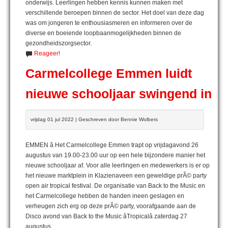
onderwijs. Leerlingen hebben kennis kunnen maken met
verschillende beroepen binnen de sector. Het doel van deze dag
was om jongeren te enthousiasmeren en informeren over de
diverse en boeiende loopbaanmogelijkheden binnen de
gezondheidszorgsector.
Reageer!
Carmelcollege Emmen luidt
nieuwe schooljaar swingend in
vrijdag 01 jul 2022 | Geschreven door Bennie Wolbers
EMMEN â Het Carmelcollege Emmen trapt op vrijdagavond 26
augustus van 19.00-23.00 uur op een hele bijzondere manier het
nieuwe schooljaar af. Voor alle leerlingen en medewerkers is er op
het nieuwe marktplein in Klazienaveen een geweldige prÃ© party
open air tropical festival. De organisatie van Back to the Music en
het Carmelcollege hebben de handen ineen geslagen en
verheugen zich erg op deze prÃ© party, voorafgaande aan de
Disco avond van Back to the Music âTropicalâ zaterdag 27
augustus.