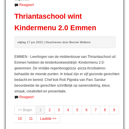
Reageer!
Thriantaschool wint
Kindermenu 2.0 Emmen
vrijdag 17 jun 2022 | Geschreven door Bennie Wolbers
EMMEN - Leerlingen van de middenbouw van Thriantaschool uit
Emmen hebben de kinderkookwedstrijd -Kindermenu 2.0-
gewonnen. De vrolijke regenboogpizza -pizza Arcobaleno-
behaalde de meeste punten. In totaal zijn er vijf gezonde gerechten
bedacht en bereid. Chef kok Rob Pijpstra van Parc Sandur
beoordeelde de gerechten schriftelijk op samenstelling, kleur,
smaak, creativiteit en presentatie.
Reageer!
<< Begin
1
2
3
4
5
6
7
8
9
10
11
Laatste >>