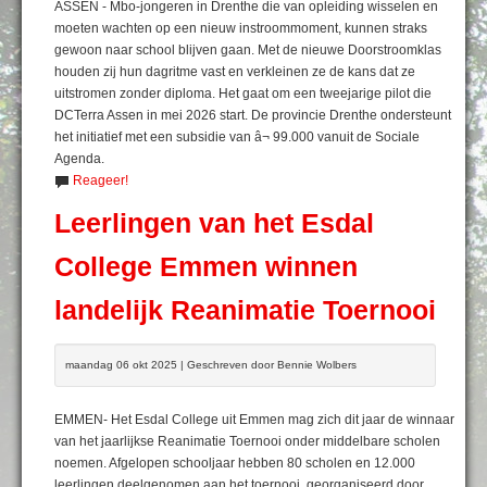
ASSEN - Mbo-jongeren in Drenthe die van opleiding wisselen en
moeten wachten op een nieuw instroommoment, kunnen straks
gewoon naar school blijven gaan. Met de nieuwe Doorstroomklas
houden zij hun dagritme vast en verkleinen ze de kans dat ze
uitstromen zonder diploma. Het gaat om een tweejarige pilot die
DCTerra Assen in mei 2026 start. De provincie Drenthe ondersteunt
het initiatief met een subsidie van â¬ 99.000 vanuit de Sociale
Agenda.
Reageer!
Leerlingen van het Esdal
College Emmen winnen
landelijk Reanimatie Toernooi
maandag 06 okt 2025 | Geschreven door Bennie Wolbers
EMMEN- Het Esdal College uit Emmen mag zich dit jaar de winnaar
van het jaarlijkse Reanimatie Toernooi onder middelbare scholen
noemen. Afgelopen schooljaar hebben 80 scholen en 12.000
leerlingen deelgenomen aan het toernooi, georganiseerd door