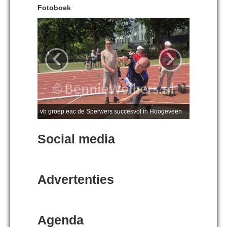
Fotoboek
‹
›
vb groep eac de Sperwers succesvol in Hoogeveen
Social media
Advertenties
Agenda