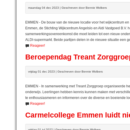
maandag 04 dec 2023 | Geschreven door Bennie Wolbers
EMMEN - De bouw van de nieuwe locatie voor het wijkcentrum en d
Emmen, de Stichting Wijkcentrum Angelslo en Aldi Vastgoed B.V
samenwerkingsovereenkomst die moet leiden tot een nieuw onderk
ALDI-supermarkt. Beide partijen delen in de nieuwe situatie een 
Reageer!
Beroependag Treant Zorggroep
vrijdag 01 dec 2023 | Geschreven door Bennie Wolbers
EMMEN - In samenwerking met Treant Zorggroep organiseerde het
onderwijs. Leerlingen hebben kennis kunnen maken met verschill
te enthousiasmeren en informeren over de diverse en boeiende 
Reageer!
Carmelcollege Emmen luidt ni
vrijdag 01 jul 2022 | Geschreven door Bennie Wolbers