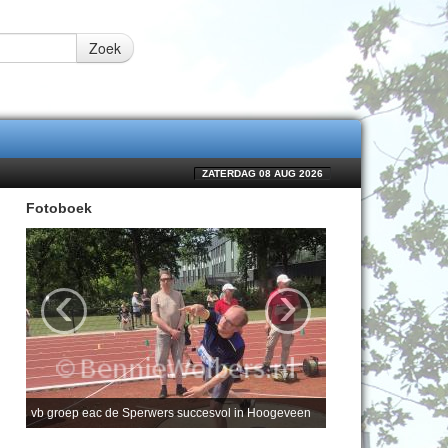
Zoek
ZATERDAG 08 AUG 2026
Fotoboek
‹
›
vb groep eac de Sperwers succesvol in Hoogeveen