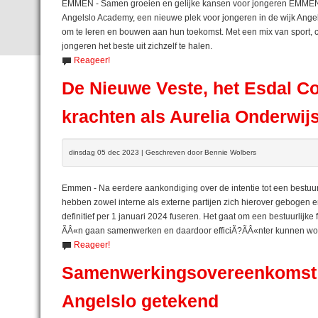
EMMEN - Samen groeien en gelijke kansen voor jongeren EMMEN, 
Angelslo Academy, een nieuwe plek voor jongeren in de wijk Ang
om te leren en bouwen aan hun toekomst. Met een mix van sport, c
jongeren het beste uit zichzelf te halen.
Reageer!
De Nieuwe Veste, het Esdal C
krachten als Aurelia Onderwij
dinsdag 05 dec 2023 | Geschreven door Bennie Wolbers
Emmen - Na eerdere aankondiging over de intentie tot een bestuur
hebben zowel interne als externe partijen zich hierover gebogen 
definitief per 1 januari 2024 fuseren. Het gaat om een bestuurlijke 
ÃÂ«n gaan samenwerken en daardoor efficiÃ?ÃÂ«nter kunnen w
Reageer!
Samenwerkingsovereenkomst n
Angelslo getekend