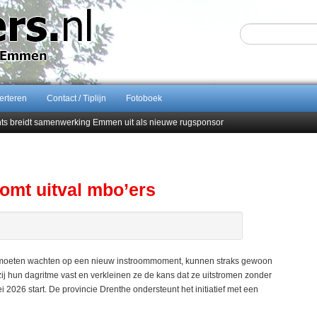
erteren
Contact / Tiplijn
Fotoboek
ents breidt samenwerking Emmen uit als nieuwe rugsponsor
Sijbom-Maatje
end van Almere City
men droomstart
omt uitval mbo’ers
n moeten wachten op een nieuw instroommoment, kunnen straks gewoon
j hun dagritme vast en verkleinen ze de kans dat ze uitstromen zonder
 2026 start. De provincie Drenthe ondersteunt het initiatief met een