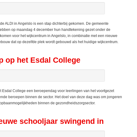
e ALDI in Angelslo is een stap dichterbij gekomen. De gemeente
. hebben op maandag 4 december hun handtekening gezet onder de
omen voor het wijkcentrum in Angelslo, in combinatie met een nieuwe
gebouw dat op dezelfde plek wordt gebouwd als het huidige wijkcentrum.
 op het Esdal College
 Esdal College een beroependag voor leerlingen van het voortgezet
ende beroepen binnen de sector. Het doel van deze dag was om jongeren
loopbaanmogelijkheden binnen de gezondheidszorgsector.
euwe schooljaar swingend in