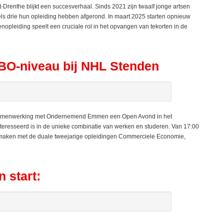
renthe blijkt een succesverhaal. Sinds 2021 zijn twaalf jonge artsen
els drie hun opleiding hebben afgerond. In maart 2025 starten opnieuw
enopleiding speelt een cruciale rol in het opvangen van tekorten in de
BO-niveau bij NHL Stenden
samenwerking met Ondernemend Emmen een Open Avond in het
teresseerd is in de unieke combinatie van werken en studeren. Van 17:00
n maken met de duale tweejarige opleidingen Commerciele Economie,
 start: