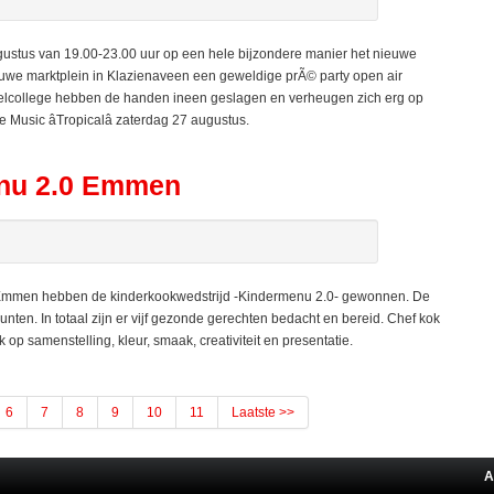
ustus van 19.00-23.00 uur op een hele bijzondere manier het nieuwe
ieuwe marktplein in Klazienaveen een geweldige prÃ© party open air
armelcollege hebben de handen ineen geslagen en verheugen zich erg op
Music âTropicalâ zaterdag 27 augustus.
enu 2.0 Emmen
Emmen hebben de kinderkookwedstrijd -Kindermenu 2.0- gewonnen. De
ten. In totaal zijn er vijf gezonde gerechten bedacht en bereid. Chef kok
op samenstelling, kleur, smaak, creativiteit en presentatie.
6
7
8
9
10
11
Laatste >>
A