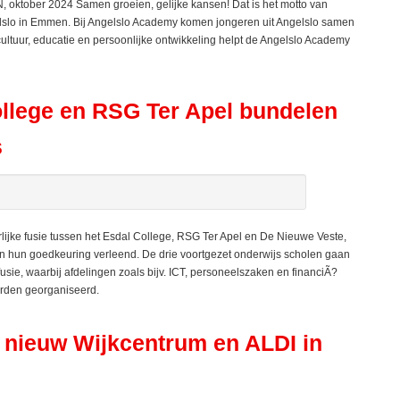
oktober 2024 Samen groeien, gelijke kansen! Dat is het motto van
elslo in Emmen. Bij Angelslo Academy komen jongeren uit Angelslo samen
ultuur, educatie en persoonlijke ontwikkeling helpt de Angelslo Academy
ollege en RSG Ter Apel bundelen
s
lijke fusie tussen het Esdal College, RSG Ter Apel en De Nieuwe Veste,
en hun goedkeuring verleend. De drie voortgezet onderwijs scholen gaan
fusie, waarbij afdelingen zoals bijv. ICT, personeelszaken en financiÃ?
orden georganiseerd.
ieuw Wijkcentrum en ALDI in