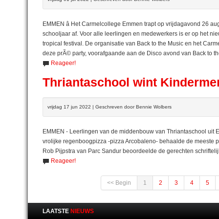
EMMEN â Het Carmelcollege Emmen trapt op vrijdagavond 26 aug
schooljaar af. Voor alle leerlingen en medewerkers is er op het n
tropical festival. De organisatie van Back to the Music en het C
deze prÃ© party, voorafgaande aan de Disco avond van Back to the 
Reageer!
Thriantaschool wint Kinderm
vrijdag 17 jun 2022 | Geschreven door Bennie Wolbers
EMMEN - Leerlingen van de middenbouw van Thriantaschool uit 
vrolijke regenboogpizza -pizza Arcobaleno- behaalde de meeste pun
Rob Pijpstra van Parc Sandur beoordeelde de gerechten schriftelijk 
Reageer!
<< Begin
1
2
3
4
5
LAATSTE
NIEUWS