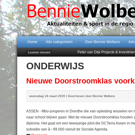
Home
Alle categorieën
Over Bennie Wolbers
Adv
Peter van Dijk Projects & Investm
Laatste nieuws
Najaar '26 staat live!
ONDERWIJS
102 kaarsen voor eeuwling Mieke 
Emmen wint op Open Dag overtuig
Treffer van Quispel bezorgt FC Em
Nieuwe Doorstroomklas voork
woensdag 18 maart 2026 | Geschreven door Bennie Wolbers
ASSEN - Mbo-jongeren in Drenthe die van opleiding wisselen e
naar school blijven gaan. Met de nieuwe Doorstroomklas houden zi
diploma. Het gaat om een tweejarige pilot die DCTerra Assen in mei
subsidie van â¬ 99.000 vanuit de Sociale Agenda.