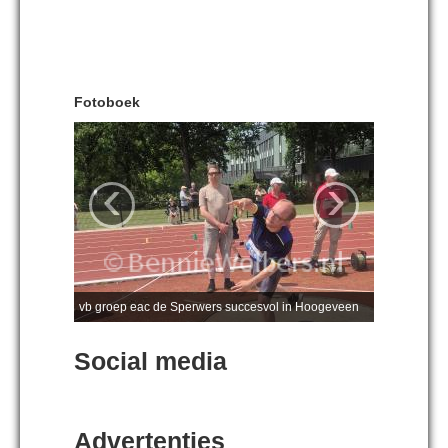
Fotoboek
‹
›
vb groep eac de Sperwers succesvol in Hoogeveen
Social media
Advertenties