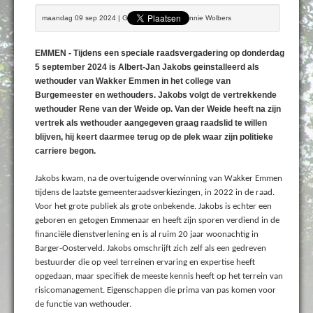
maandag 09 sep 2024 | Geschreven door Bennie Wolbers
EMMEN - Tijdens een speciale raadsvergadering op donderdag
5 september 2024 is Albert-Jan Jakobs geinstalleerd als
wethouder van Wakker Emmen in het college van
Burgemeester en wethouders. Jakobs volgt de vertrekkende
wethouder Rene van der Weide op. Van der Weide heeft na zijn
vertrek als wethouder aangegeven graag raadslid te willen
blijven, hij keert daarmee terug op de plek waar zijn politieke
carriere begon.
Jakobs kwam, na de overtuigende overwinning van Wakker Emmen
tijdens de laatste gemeenteraadsverkiezingen, in 2022 in de raad.
Voor het grote publiek als grote onbekende. Jakobs is echter een
geboren en getogen Emmenaar en heeft zijn sporen verdiend in de
financiële dienstverlening en is al ruim 20 jaar woonachtig in
Barger-Oosterveld. Jakobs omschrijft zich zelf als een gedreven
bestuurder die op veel terreinen ervaring en expertise heeft
opgedaan, maar specifiek de meeste kennis heeft op het terrein van
risicomanagement. Eigenschappen die prima van pas komen voor
de functie van wethouder.