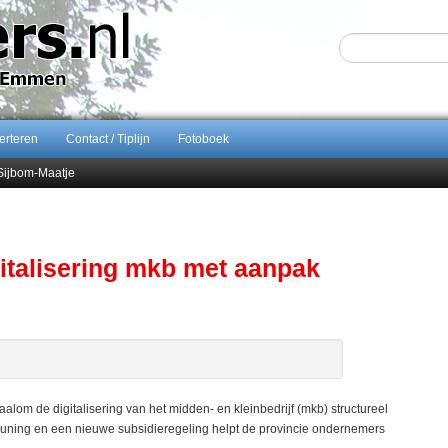
erteren
Contact / Tiplijn
Fotoboek
Sijbom-Maatje
end van Almere City
ontract bij FC Emmen
gitalisering mkb met aanpak
lom de digitalisering van het midden- en kleinbedrijf (mkb) structureel
uning en een nieuwe subsidieregeling helpt de provincie ondernemers