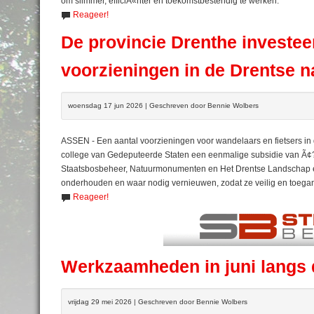
om slimmer, efficiÃ«nter en toekomstbestendig te werken.
Reageer!
De provincie Drenthe investee
voorzieningen in de Drentse n
woensdag 17 jun 2026 | Geschreven door Bennie Wolbers
ASSEN - Een aantal voorzieningen voor wandelaars en fietsers in 
college van Gedeputeerde Staten een eenmalige subsidie van Ã¢
Staatsbosbeheer, Natuurmonumenten en Het Drentse Landschap ee
onderhouden en waar nodig vernieuwen, zodat ze veilig en toegan
Reageer!
Werkzaamheden in juni langs 
vrijdag 29 mei 2026 | Geschreven door Bennie Wolbers