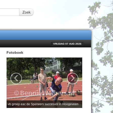
Zoek
VRIJDAG 07 AUG 2026
Fotoboek
‹
›
vb groep eac de Sperwers succesvol in Hoogeveen