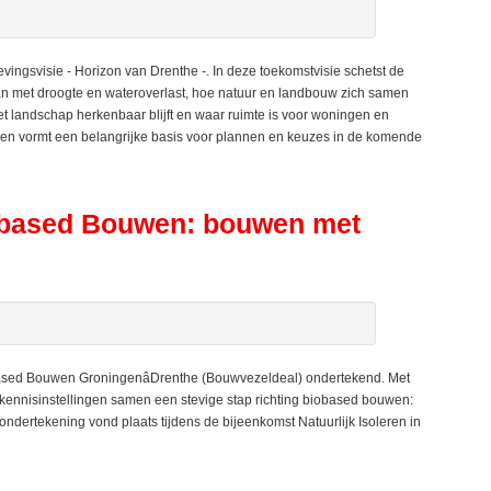
ngsvisie - Horizon van Drenthe -. In deze toekomstvisie schetst de
aan met droogte en wateroverlast, hoe natuur en landbouw zich samen
et landschap herkenbaar blijft en waar ruimte is voor woningen en
ng en vormt een belangrijke basis voor plannen en keuzes in de komende
obased Bouwen: bouwen met
based Bouwen GroningenâDrenthe (Bouwvezeldeal) ondertekend. Met
ennisinstellingen samen een stevige stap richting biobased bouwen:
ondertekening vond plaats tijdens de bijeenkomst Natuurlijk Isoleren in