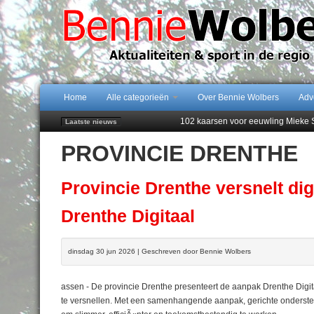
Home
Alle categorieën
Over Bennie Wolbers
Adv
102 kaarsen voor eeuwling Mieke 
Laatste nieuws
Emmen wint op Open Dag overtuig
PROVINCIE DRENTHE
Daan Lambers tekent eerste profc
Jubileumfeest 35 jaar De Amer
Najaar '26 staat live!
Provincie Drenthe versnelt di
Drenthe Digitaal
dinsdag 30 jun 2026 | Geschreven door Bennie Wolbers
assen - De provincie Drenthe presenteert de aanpak Drenthe Digitaa
te versnellen. Met een samenhangende aanpak, gerichte onderste