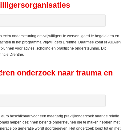
illigersorganisaties
n extra ondersteuning om vrijwilligers te werven, goed te begeleiden en
rachten in het programma Vrijwilligers Drenthe. Daarmee komt er Ã©Ã©n
htkunnen voor advies, scholing en praktische ondersteuning. Dit
incie Drenthe.
ëren onderzoek naar trauma en
euro beschikbaar voor een meerjarig praktijkonderzoek naar de relatie
onals helpen gezinnen beter te ondersteunen die te maken hebben met
neratie op generatie wordt doorgegeven. Het onderzoek loopt tot en met