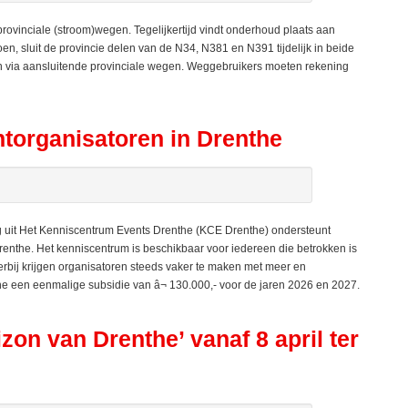
rovinciale (stroom)wegen. Tegelijkertijd vindt onderhoud plaats aan
oen, sluit de provincie delen van de N34, N381 en N391 tijdelijk in beide
n via aansluitende provinciale wegen. Weggebruikers moeten rekening
torganisatoren in Drenthe
g uit Het Kenniscentrum Events Drenthe (KCE Drenthe) ondersteunt
renthe. Het kenniscentrum is beschikbaar voor iedereen die betrokken is
Hierbij krijgen organisatoren steeds vaker te maken met meer en
 een eenmalige subsidie van â¬ 130.000,- voor de jaren 2026 en 2027.
on van Drenthe’ vanaf 8 april ter