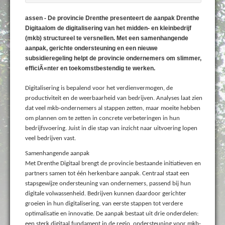
assen - De provincie Drenthe presenteert de aanpak Drenthe
Digitaalom de digitalisering van het midden- en kleinbedrijf
(mkb) structureel te versnellen. Met een samenhangende
aanpak, gerichte ondersteuning en een nieuwe
subsidieregeling helpt de provincie ondernemers om slimmer,
efficiÃ«nter en toekomstbestendig te werken.
Digitalisering is bepalend voor het verdienvermogen, de
productiviteit en de weerbaarheid van bedrijven. Analyses laat zien
dat veel mkb-ondernemers al stappen zetten, maar moeite hebben
om plannen om te zetten in concrete verbeteringen in hun
bedrijfsvoering. Juist in die stap van inzicht naar uitvoering lopen
veel bedrijven vast.
Samenhangende aanpak
Met Drenthe Digitaal brengt de provincie bestaande initiatieven en
partners samen tot één herkenbare aanpak. Centraal staat een
stapsgewijze ondersteuning van ondernemers, passend bij hun
digitale volwassenheid. Bedrijven kunnen daardoor gerichter
groeien in hun digitalisering, van eerste stappen tot verdere
optimalisatie en innovatie. De aanpak bestaat uit drie onderdelen:
een sterk digitaal fundament in de regio, ondersteuning voor mkb-