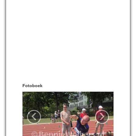
Fotoboek
‹
›