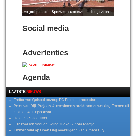
vb groep eac de Sperwers succesvol in Hoogeveen
Social media
Advertenties
Agenda
LAATSTE
NIEUWS
Treffer van Quispel bezorgt FC Emmen droomstart
Peter van Dijk Projects & Investments breidt samenwerking Emmen uit
als nieuwe rugsponsor
Najaar '26 staat live!
102 kaarsen voor eeuwling Mieke Sijbom-Maatje
Emmen wint op Open Dag overtuigend van Almere City