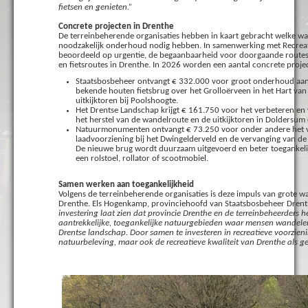
fietsen en genieten.”
Concrete projecten in Drenthe
De terreinbeherende organisaties hebben in kaart gebracht welke w
noodzakelijk onderhoud nodig hebben. In samenwerking met Recreat
beoordeeld op urgentie, de begaanbaarheid voor doorgaande routes
en fietsroutes in Drenthe. In 2026 worden een aantal concrete proje
Staatsbosbeheer ontvangt € 332.000 voor groot onderhoud aan 
bekende houten fietsbrug over het Grolloërveen in het Hart van
uitkijktoren bij Poolshoogte.
Het Drentse Landschap krijgt € 161.750 voor het verbeteren e
het herstel van de wandelroute en de uitkijktoren in Doldersum e
Natuurmonumenten ontvangt € 73.250 voor onder andere het ve
laadvoorziening bij het Dwingelderveld en de vervanging van de 
De nieuwe brug wordt duurzaam uitgevoerd en beter toegankel
een rolstoel, rollator of scootmobiel.
Samen werken aan toegankelijkheid
Volgens de terreinbeherende organisaties is deze impuls van grote 
Drenthe. Els Hogenkamp, provinciehoofd van Staatsbosbeheer Drenth
investering laat zien dat provincie Drenthe en de terreinbeheerders 
aantrekkelijke, toegankelijke natuurgebieden waar mensen wandele
Drentse landschap. Door samen te investeren in recreatieve voorzieni
natuurbeleving, maar ook de recreatieve kwaliteit van Drenthe als ge