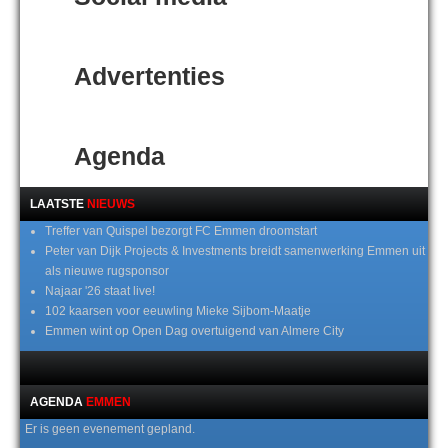
Advertenties
Agenda
LAATSTE
NIEUWS
Treffer van Quispel bezorgt FC Emmen droomstart
Peter van Dijk Projects & Investments breidt samenwerking Emmen uit
als nieuwe rugsponsor
Najaar '26 staat live!
102 kaarsen voor eeuwling Mieke Sijbom-Maatje
Emmen wint op Open Dag overtuigend van Almere City
AGENDA
EMMEN
Er is geen evenement gepland.