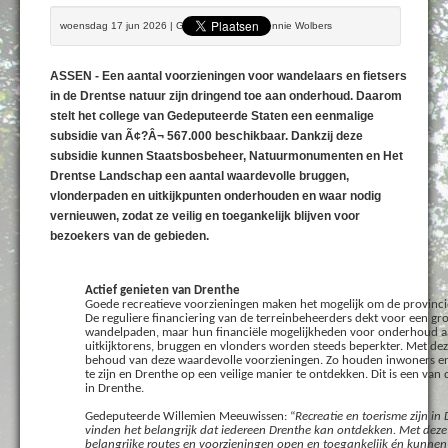
woensdag 17 jun 2026 | Geschreven door Bennie Wolbers
ASSEN - Een aantal voorzieningen voor wandelaars en fietsers
in de Drentse natuur zijn dringend toe aan onderhoud. Daarom
stelt het college van Gedeputeerde Staten een eenmalige
subsidie van Ã¢?Â¬ 567.000 beschikbaar. Dankzij deze
subsidie kunnen Staatsbosbeheer, Natuurmonumenten en Het
Drentse Landschap een aantal waardevolle bruggen,
vlonderpaden en uitkijkpunten onderhouden en waar nodig
vernieuwen, zodat ze veilig en toegankelijk blijven voor
bezoekers van de gebieden.
Actief genieten van Drenthe
Goede recreatieve voorzieningen maken het mogelijk om de provincie 
De reguliere financiering van de terreinbeheerders dekt voor een gr
wandelpaden, maar hun financiële mogelijkheden voor onderhoud aa
uitkijktorens, bruggen en vlonders worden steeds beperkter. Met dez
behoud van deze waardevolle voorzieningen. Zo houden inwoners en 
te zijn en Drenthe op een veilige manier te ontdekken. Dit is een van
in Drenthe.
Gedeputeerde Willemien Meeuwissen: “
Recreatie en toerisme zijn i
vinden het belangrijk dat iedereen Drenthe kan ontdekken. Met dez
belangrijke routes en voorzieningen open en toegankelijk én kunnen