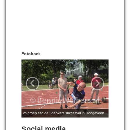
Fotoboek
‹
›
vb groep eac de Sperwers succesvol in Hoogeveen
Social media