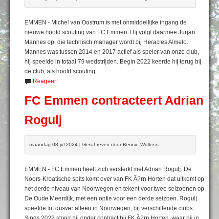
EMMEN - Michel van Oostrum is met onmiddellijke ingang de
nieuwe hoofd scouting van FC Emmen. Hij volgt daarmee Jurjan
Mannes op, die technisch manager wordt bij Heracles Almelo.
Mannes was tussen 2014 en 2017 actief als speler van onze club,
hij speelde in totaal 79 wedstrijden. Begin 2022 keerde hij terug bij
de club, als hoofd scouting.
Reageer!
FC Emmen contracteert Adrian
Rogulj
maandag 08 jul 2024 | Geschreven door Bennie Wolbers
EMMEN - FC Emmen heeft zich versterkt met Adrian Rogulj. De
Noors-Kroatische spits komt over van FK Ã?rn Horten dat uitkomt op
het derde niveau van Noorwegen en tekent voor twee seizoenen op
De Oude Meerdijk, met een optie voor een derde seizoen. Rogulj
speelde tot dusver alleen in Noorwegen, bij verschillende clubs.
Sinds 2022 stond hij onder contract bij FK Ã?rn Horten, waar hij in