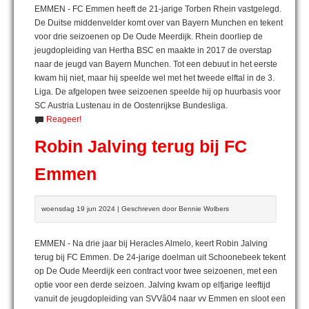
EMMEN - FC Emmen heeft de 21-jarige Torben Rhein vastgelegd.
De Duitse middenvelder komt over van Bayern Munchen en tekent
voor drie seizoenen op De Oude Meerdijk. Rhein doorliep de
jeugdopleiding van Hertha BSC en maakte in 2017 de overstap
naar de jeugd van Bayern Munchen. Tot een debuut in het eerste
kwam hij niet, maar hij speelde wel met het tweede elftal in de 3.
Liga. De afgelopen twee seizoenen speelde hij op huurbasis voor
SC Austria Lustenau in de Oostenrijkse Bundesliga.
Reageer!
Robin Jalving terug bij FC
Emmen
woensdag 19 jun 2024 | Geschreven door Bennie Wolbers
EMMEN - Na drie jaar bij Heracles Almelo, keert Robin Jalving
terug bij FC Emmen. De 24-jarige doelman uit Schoonebeek tekent
op De Oude Meerdijk een contract voor twee seizoenen, met een
optie voor een derde seizoen. Jalving kwam op elfjarige leeftijd
vanuit de jeugdopleiding van SVVâ04 naar vv Emmen en sloot een