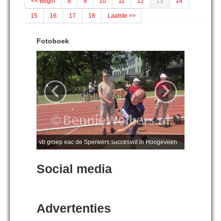
<< Begin
8
9
10
11
12
13
14
15
16
17
18
Laatste >>
Fotoboek
‹
›
vb groep eac de Sperwers succesvol in Hoogeveen
Social media
Advertenties