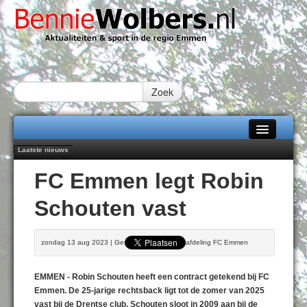
Zoek
Laatste nieuws
Home
Peter van Dijk Projects & Investments breidt samenwerking Emmen uit als
FC Emmen legt Robin
nieuwe rugsponsor
Alle categorieën
Najaar '26 staat live!
Schouten vast
102 kaarsen voor eeuwling Mieke Sijbom-Maatje
Over Bennie Wolbers
Emmen wint op Open Dag overtuigend van Almere City
Treffer van Quispel bezorgt FC Emmen droomstart
Adverteren
zondag 13 aug 2023 | Geschreven door Persafdeling FC Emmen
ZATERDAG 08 AUG 2026
Contact / Tiplijn
EMMEN - Robin Schouten heeft een contract getekend bij FC
Fotoboek
Emmen. De 25-jarige rechtsback ligt tot de zomer van 2025
vast bij de Drentse club. Schouten sloot in 2009 aan bij de