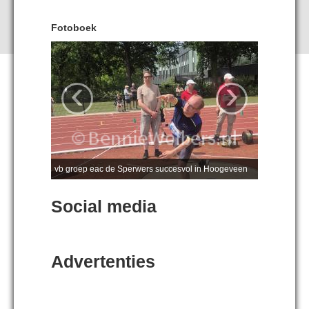
Fotoboek
‹
›
vb groep eac de Sperwers succesvol in Hoogeveen
Social media
Advertenties