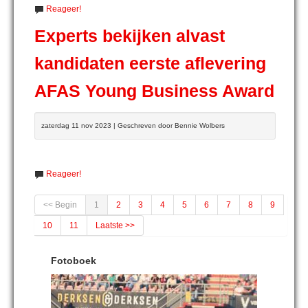
Reageer!
Experts bekijken alvast
kandidaten eerste aflevering
AFAS Young Business Award
zaterdag 11 nov 2023 | Geschreven door Bennie Wolbers
Reageer!
<< Begin
1
2
3
4
5
6
7
8
9
10
11
Laatste >>
Fotoboek