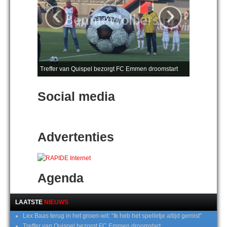
‹
›
Treffer van Quispel bezorgt FC Emmen droomstart
Social media
Advertenties
Agenda
LAATSTE
NIEUWS
Lex Baas terug in het groen-wit: “Ik heb het spelletje altijd gemist”
Treffer van Quispel bezorgt FC Emmen droomstart