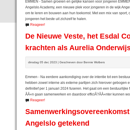
EMMEN - Samen groeien en gelijke kansen voor jongeren EMMEN, 
Angelslo Academy, een nieuwe plek voor jongeren in de wijk Ang
om te leren en bouwen aan hun toekomst. Met een mix van sport, c
jongeren het beste uit zichzelf te halen.
Reageer!
De Nieuwe Veste, het Esdal C
krachten als Aurelia Onderwij
dinsdag 05 dec 2023 | Geschreven door Bennie Wolbers
Emmen - Na eerdere aankondiging over de intentie tot een bestuur
hebben zowel interne als externe partijen zich hierover gebogen 
definitief per 1 januari 2024 fuseren. Het gaat om een bestuurlijke 
ÃÂ«n gaan samenwerken en daardoor efficiÃ?ÃÂ«nter kunnen w
Reageer!
Samenwerkingsovereenkomst n
Angelslo getekend