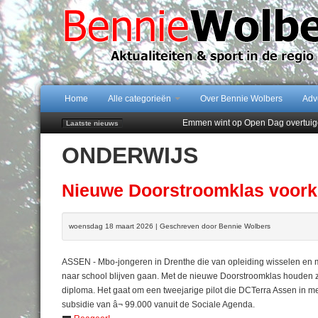
Home
Alle categorieën
Over Bennie Wolbers
Adv
Emmen wint op Open Dag overtuig
Laatste nieuws
Daan Lambers tekent eerste profc
ONDERWIJS
Jubileumfeest 35 jaar De Amer
Hunzeloopwandeltocht keert op 19
102 kaarsen voor eeuwling Mieke 
Nieuwe Doorstroomklas voork
woensdag 18 maart 2026 | Geschreven door Bennie Wolbers
ASSEN - Mbo-jongeren in Drenthe die van opleiding wisselen e
naar school blijven gaan. Met de nieuwe Doorstroomklas houden zi
diploma. Het gaat om een tweejarige pilot die DCTerra Assen in mei
subsidie van â¬ 99.000 vanuit de Sociale Agenda.