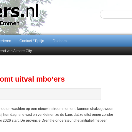
erteren
Contact / Tiplijn
Fotoboek
end van Almere City
ontract bij FC Emmen
 september 2026 terug naar Zuidlaren
Sijbom-Maatje
omt uitval mbo’ers
n moeten wachten op een nieuw instroommoment, kunnen straks gewoon
j hun dagritme vast en verkleinen ze de kans dat ze uitstromen zonder
 2026 start. De provincie Drenthe ondersteunt het initiatief met een