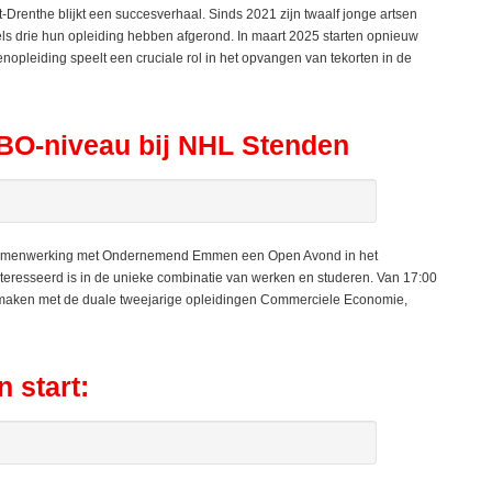
renthe blijkt een succesverhaal. Sinds 2021 zijn twaalf jonge artsen
els drie hun opleiding hebben afgerond. In maart 2025 starten opnieuw
enopleiding speelt een cruciale rol in het opvangen van tekorten in de
BO-niveau bij NHL Stenden
samenwerking met Ondernemend Emmen een Open Avond in het
teresseerd is in de unieke combinatie van werken en studeren. Van 17:00
n maken met de duale tweejarige opleidingen Commerciele Economie,
 start: