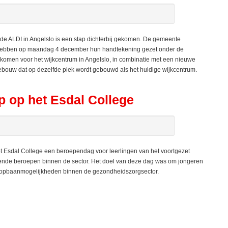
e ALDI in Angelslo is een stap dichterbij gekomen. De gemeente
. hebben op maandag 4 december hun handtekening gezet onder de
omen voor het wijkcentrum in Angelslo, in combinatie met een nieuwe
gebouw dat op dezelfde plek wordt gebouwd als het huidige wijkcentrum.
 op het Esdal College
 Esdal College een beroependag voor leerlingen van het voortgezet
ende beroepen binnen de sector. Het doel van deze dag was om jongeren
loopbaanmogelijkheden binnen de gezondheidszorgsector.