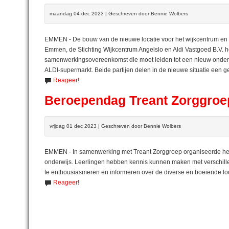
maandag 04 dec 2023 | Geschreven door Bennie Wolbers
EMMEN - De bouw van de nieuwe locatie voor het wijkcentrum en d
Emmen, de Stichting Wijkcentrum Angelslo en Aldi Vastgoed B.V
samenwerkingsovereenkomst die moet leiden tot een nieuw onderk
ALDI-supermarkt. Beide partijen delen in de nieuwe situatie een 
Reageer!
Beroependag Treant Zorggroep
vrijdag 01 dec 2023 | Geschreven door Bennie Wolbers
EMMEN - In samenwerking met Treant Zorggroep organiseerde het
onderwijs. Leerlingen hebben kennis kunnen maken met verschill
te enthousiasmeren en informeren over de diverse en boeiende 
Reageer!