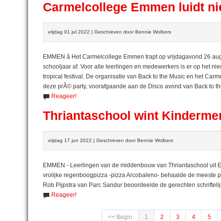
Carmelcollege Emmen luidt ni
vrijdag 01 jul 2022 | Geschreven door Bennie Wolbers
EMMEN â Het Carmelcollege Emmen trapt op vrijdagavond 26 aug
schooljaar af. Voor alle leerlingen en medewerkers is er op het n
tropical festival. De organisatie van Back to the Music en het C
deze prÃ© party, voorafgaande aan de Disco avond van Back to the 
Reageer!
Thriantaschool wint Kinderm
vrijdag 17 jun 2022 | Geschreven door Bennie Wolbers
EMMEN - Leerlingen van de middenbouw van Thriantaschool uit 
vrolijke regenboogpizza -pizza Arcobaleno- behaalde de meeste pun
Rob Pijpstra van Parc Sandur beoordeelde de gerechten schriftelijk 
Reageer!
<< Begin
1
2
3
4
5