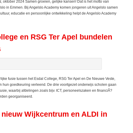
oktober 2024 Samen groeien, gelijke kansen! Dat is het motto van
elslo in Emmen. Bij Angelslo Academy komen jongeren uit Angelslo samen
ultuur, educatie en persoonlijke ontwikkeling helpt de Angelslo Academy
ollege en RSG Ter Apel bundelen
s
lijke fusie tussen het Esdal College, RSG Ter Apel en De Nieuwe Veste,
en hun goedkeuring verleend. De drie voortgezet onderwijs scholen gaan
fusie, waarbij afdelingen zoals bijv. ICT, personeelszaken en financiÃ?
orden georganiseerd.
ieuw Wijkcentrum en ALDI in