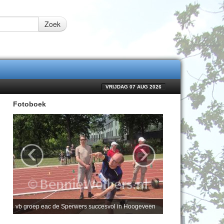
Zoek
VRIJDAG 07 AUG 2026
Fotoboek
‹
›
vb groep eac de Sperwers succesvol in Hoogeveen