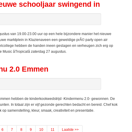
euwe schooljaar swingend in
ustus van 19.00-23.00 uur op een hele bijzondere manier het nieuwe
ieuwe marktplein in Klazienaveen een geweldige prÃ© party open air
armelcollege hebben de handen ineen geslagen en verheugen zich erg op
Music âTropicalâ zaterdag 27 augustus.
enu 2.0 Emmen
Emmen hebben de kinderkookwedstrijd -Kindermenu 2.0- gewonnen. De
ten. In totaal zijn er vijf gezonde gerechten bedacht en bereid. Chef kok
op samenstelling, kleur, smaak, creativiteit en presentatie.
6
7
8
9
10
11
Laatste >>